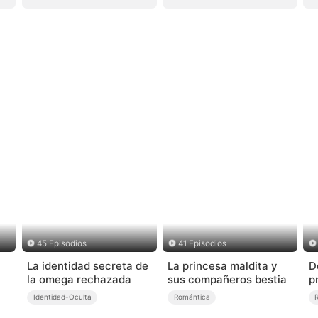
45 Episodios
41 Episodios
La identidad secreta de
La princesa maldita y
D
la omega rechazada
sus compañeros bestia
p
(
Identidad-Oculta
Romántica