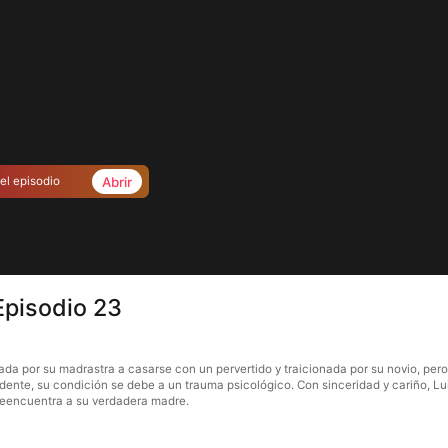
Abrir
el episodio
Episodio 23
ada por su madrastra a casarse con un pervertido y traicionada por su novio, per
ente, su condición se debe a un trauma psicológico. Con sinceridad y cariño, Lui
 reencuentra a su verdadera madre.