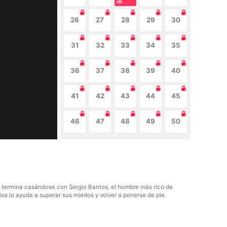
26
27
28
29
30
31
32
33
34
35
36
37
38
39
40
41
42
43
44
45
46
47
48
49
50
o termina casándose con Sergio Barrios, el hombre más rico de
sa lo ayuda a superar sus miedos y volver a ponerse de pie.