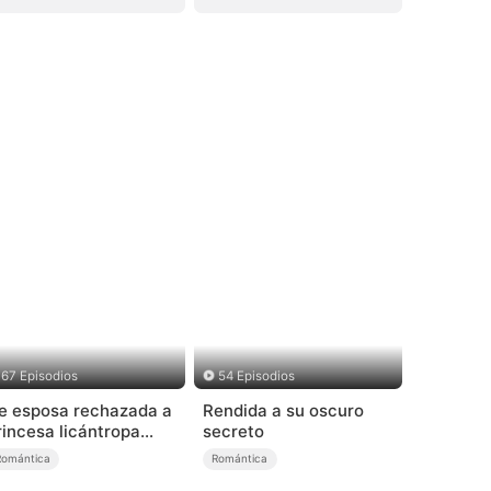
67 Episodios
54 Episodios
e esposa rechazada a
Rendida a su oscuro
rincesa licántropa
secreto
Doblado)
Romántica
Romántica