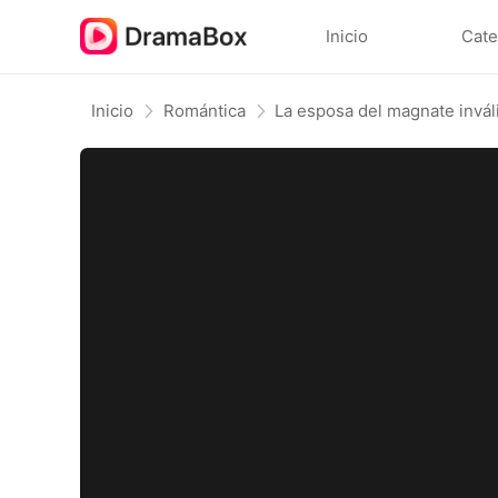
Inicio
Cate
Inicio
Romántica
La esposa del magnate invál