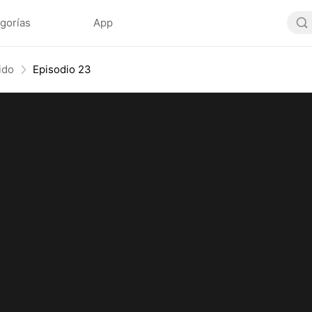
gorías
App
ido
Episodio 23