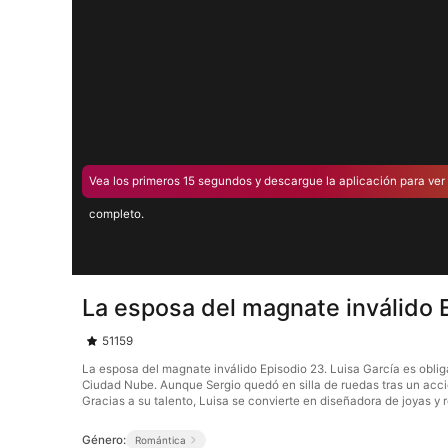
Vea los primeros 15 segundos y descargue la aplicación para ver 
completo.
La esposa del magnate inválido 
51159
La esposa del magnate inválido Episodio 23. Luisa García es oblig
Ciudad Nube. Aunque Sergio quedó en silla de ruedas tras un accid
Gracias a su talento, Luisa se convierte en diseñadora de joyas y
Género:
Romántica