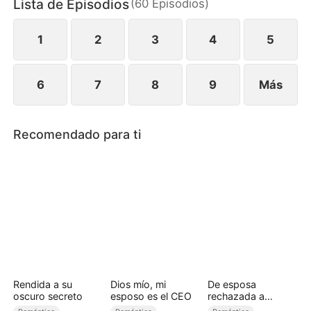
Lista de Episodios
(
60
Episodios
)
resistir la tormenta de pasión y mentiras?
1
2
3
4
5
6
7
8
9
Más
Recomendado para ti
Rendida a su
Dios mío, mi
De esposa
oscuro secreto
esposo es el CEO
rechazada a
princesa licántropa