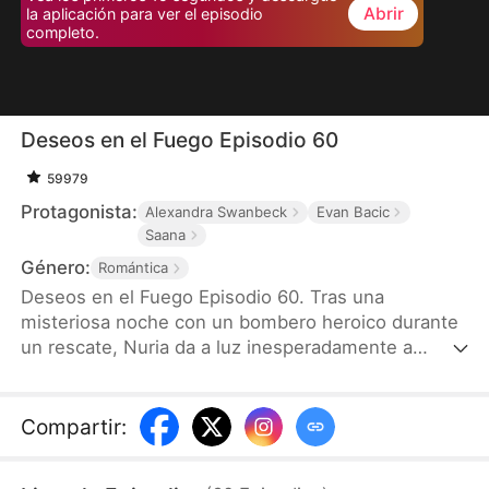
Abrir
la aplicación para ver el episodio
completo.
Deseos en el Fuego Episodio 60
59979
Protagonista:
Alexandra Swanbeck
Evan Bacic
Saana
Género:
Romántica
Deseos en el Fuego Episodio 60. Tras una
misteriosa noche con un bombero heroico durante
un rescate, Nuria da a luz inesperadamente a
cuatrillizos y los cría en secreto. Siete años
después, el destino los reúne cuando sus hijos,
buenos en la tecnología y traviesos, rastrean a su
Compartir
:
padre. Mientras el amor resurge y los enemigos se
acercan, ¿podrá Nuria proteger a su familia y