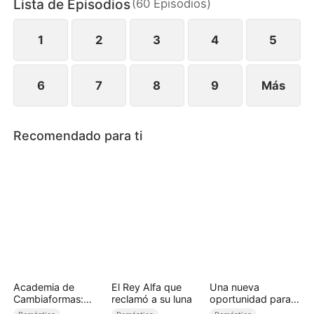
Lista de Episodios
(
60
Episodios
)
resistir la tormenta de pasión y mentiras?
1
2
3
4
5
6
7
8
9
Más
Recomendado para ti
Academia de
El Rey Alfa que
Una nueva
Cambiaformas:
reclamó a su luna
oportunidad para
domando a mis
amar