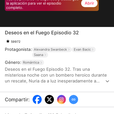
Abrir
la aplicación para ver el episodio
completo.
Deseos en el Fuego Episodio 32
59972
Protagonista:
Alexandra Swanbeck
Evan Bacic
Saana
Género:
Romántica
Deseos en el Fuego Episodio 32. Tras una
misteriosa noche con un bombero heroico durante
un rescate, Nuria da a luz inesperadamente a
cuatrillizos y los cría en secreto. Siete años
después, el destino los reúne cuando sus hijos,
buenos en la tecnología y traviesos, rastrean a su
Compartir
:
padre. Mientras el amor resurge y los enemigos se
acercan, ¿podrá Nuria proteger a su familia y