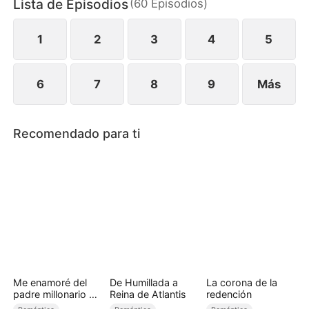
Lista de Episodios
(
60
Episodios
)
resistir la tormenta de pasión y mentiras?
1
2
3
4
5
6
7
8
9
Más
Recomendado para ti
Me enamoré del
De Humillada a
La corona de la
padre millonario de
Reina de Atlantis
redención
mi amiga