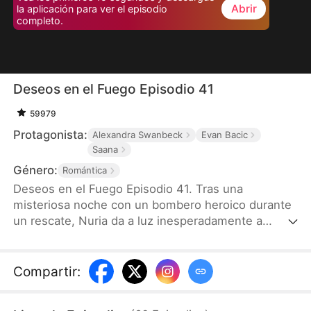
Abrir
la aplicación para ver el episodio
completo.
Deseos en el Fuego Episodio 41
59979
Protagonista:
Alexandra Swanbeck
Evan Bacic
Saana
Género:
Romántica
Deseos en el Fuego Episodio 41. Tras una
misteriosa noche con un bombero heroico durante
un rescate, Nuria da a luz inesperadamente a
cuatrillizos y los cría en secreto. Siete años
después, el destino los reúne cuando sus hijos,
buenos en la tecnología y traviesos, rastrean a su
Compartir
:
padre. Mientras el amor resurge y los enemigos se
acercan, ¿podrá Nuria proteger a su familia y