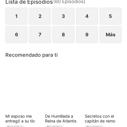
Lista de Episodios
(
60
Episodios
)
resistir la tormenta de pasión y mentiras?
1
2
3
4
5
6
7
8
9
Más
Recomendado para ti
Mi esposo me
De Humillada a
Secretos con el
entregó a su tío
Reina de Atlantis
capitán de remo