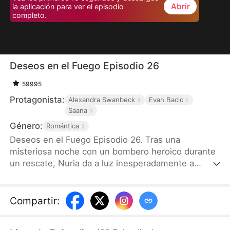
Abrir
la aplicación para ver el episodio
completo.
Deseos en el Fuego Episodio 26
59995
Protagonista:
Alexandra Swanbeck
Evan Bacic
Saana
Género:
Romántica
Deseos en el Fuego Episodio 26. Tras una
misteriosa noche con un bombero heroico durante
un rescate, Nuria da a luz inesperadamente a
cuatrillizos y los cría en secreto. Siete años
después, el destino los reúne cuando sus hijos,
buenos en la tecnología y traviesos, rastrean a su
Compartir
:
padre. Mientras el amor resurge y los enemigos se
acercan, ¿podrá Nuria proteger a su familia y