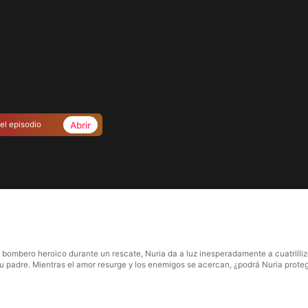
Abrir
el episodio
bombero heroico durante un rescate, Nuria da a luz inesperadamente a cuatrillizos
su padre. Mientras el amor resurge y los enemigos se acercan, ¿podrá Nuria protege