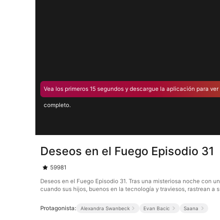
Vea los primeros 15 segundos y descargue la aplicación para ver 
completo.
Deseos en el Fuego Episodio 31
59981
Deseos en el Fuego Episodio 31. Tras una misteriosa noche con un 
cuando sus hijos, buenos en la tecnología y traviesos, rastrean a 
Protagonista:
Alexandra Swanbeck
Evan Bacic
Saana