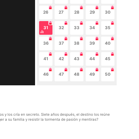
26
27
28
29
30
31
32
33
34
35
36
37
38
39
40
41
42
43
44
45
46
47
48
49
50
 y los cría en secreto. Siete años después, el destino los reúne
r a su familia y resistir la tormenta de pasión y mentiras?