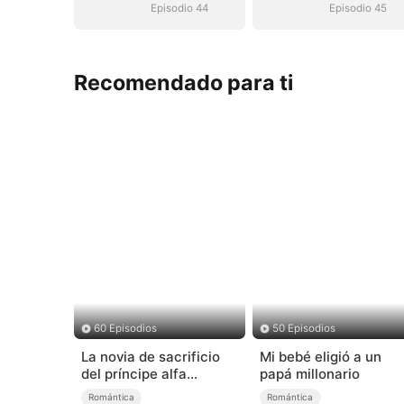
Episodio 44
Episodio 45
Recomendado para ti
60 Episodios
50 Episodios
La novia de sacrificio
Mi bebé eligió a un
del príncipe alfa
papá millonario
(Doblado)
Romántica
Romántica