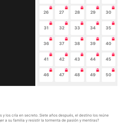
26
27
28
29
30
31
32
33
34
35
36
37
38
39
40
41
42
43
44
45
46
47
48
49
50
y los cría en secreto. Siete años después, el destino los reúne
r a su familia y resistir la tormenta de pasión y mentiras?