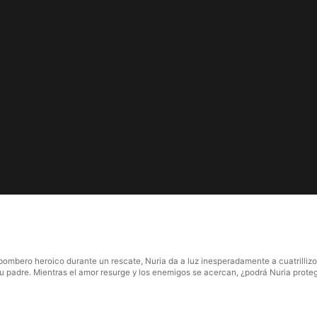
ombero heroico durante un rescate, Nuria da a luz inesperadamente a cuatrillizos 
su padre. Mientras el amor resurge y los enemigos se acercan, ¿podrá Nuria protege