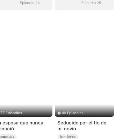
Episodio 24
Episodio 25
77 Episodios
48 Episodios
a esposa que nunca
Seducido por el tío de
onoció
mi novio
Romántica
Romántica