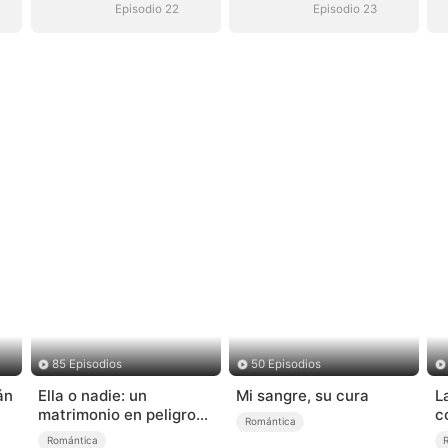
Episodio 22
Episodio 23
85 Episodios
50 Episodios
án
Ella o nadie: un
Mi sangre, su cura
L
matrimonio en peligro
c
Romántica
(Doblado)
Romántica