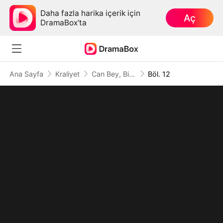
Daha fazla harika içerik için
Aç
DramaBox'ta
Ana Sayfa
Kraliyet
Can Bey, Bir Daha Asla
Böl. 12