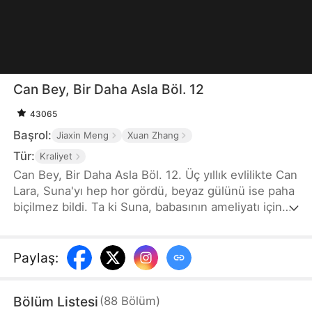
Can Bey, Bir Daha Asla Böl. 12
43065
Başrol:
Jiaxin Meng
Xuan Zhang
Tür:
Kraliyet
Can Bey, Bir Daha Asla Böl. 12. Üç yıllık evlilikte Can
Lara, Suna'yı hep hor gördü, beyaz gülünü ise paha
biçilmez bildi. Ta ki Suna, babasının ameliyatı için
evlilik yüzüğünü satarken, kocası metresine
milyonluk havai fişek gösterisi düzenlemek için onu
terk edene dek. Bu evliliği artık istemeyen Suna
Paylaş
:
gittiğinde, Can Lara'nın gözleri doldu ve titreyerek
evlilik yeminini hatırlattı. Bu hayatta ayrılmak yok,
Bölüm Listesi
(
88
Bölüm
)
boşanmak yasak!