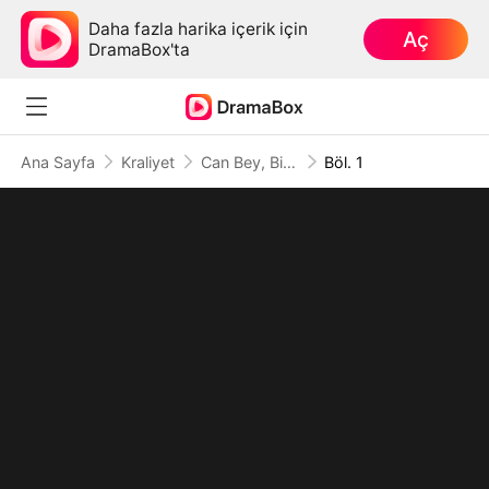
Daha fazla harika içerik için
Aç
DramaBox'ta
Ana Sayfa
Kraliyet
Can Bey, Bir Daha Asla
Böl. 1