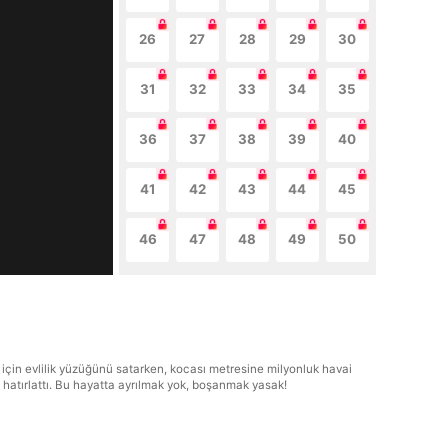
26
27
28
29
30
31
32
33
34
35
36
37
38
39
40
41
42
43
44
45
46
47
48
49
50
ı için evlilik yüzüğünü satarken, kocası metresine milyonluk havai
ni hatırlattı. Bu hayatta ayrılmak yok, boşanmak yasak!