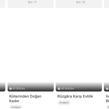
Böl. 17
Böl. 18
91 Bölüm
90 Bölüm
Küllerinden Doğan
Rüzgâra Karşı Evlilik
İ
Kadın
B
Kraliyet
Kraliyet
K