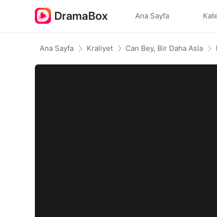
Ana Sayfa
Kate
Ana Sayfa
Kraliyet
Can Bey, Bir Daha Asla