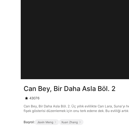
Can Bey, Bir Daha Asla Böl. 2
43076
Can Bey, Bir Daha Asla Böl. 2. Üç yıllık evlilikte Can Lara, Suna'yı
fişek gösterisi düzenlemek için onu terk edene dek. Bu evliliği artı
Başrol:
Jiaxin Meng
Xuan Zhang