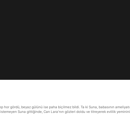
 hep hor gördü, beyaz gülünü ise paha biçilmez bildi. Ta ki Suna, babasının ameliyat
k istemeyen Suna gittiğinde, Can Lara'nın gözleri doldu ve titreyerek evlilik yemini