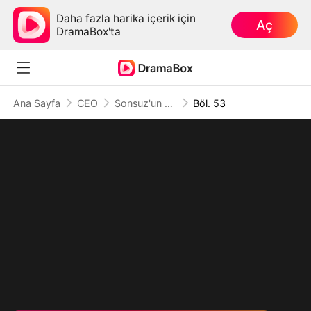
Daha fazla harika içerik için
Aç
DramaBox'ta
Ana Sayfa
CEO
Sonsuz'un Dönüşü: Gölgedeki Tanrı
Böl. 53