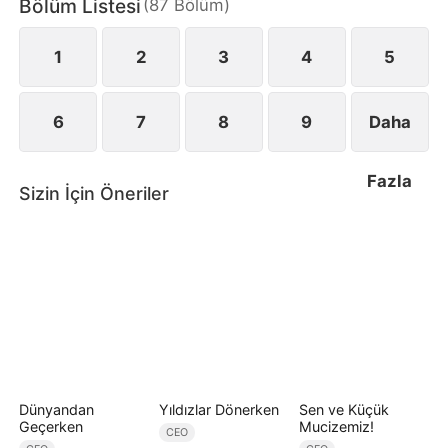
Bölüm Listesi
(
87
Bölüm
)
Yunus ise onun en büyük desteği ve bu fırtınalı
yolculuktaki tek sığınağıdır.
1
2
3
4
5
6
7
8
9
Daha
Fazla
Sizin İçin Öneriler
Dünyandan
Yıldızlar Dönerken
Sen ve Küçük
Geçerken
Mucizemiz!
CEO