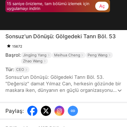
15 saniye önizleme, tam bölümü izlemek için
Aç
uygulamayı indirin
Sonsuz'un Dönüşü: Gölgedeki Tanrı Böl. 53
15672
Başrol:
Jingjing Yang
Meihua Cheng
Peng Wang
Zhao Wang
Tür:
CEO
Sonsuz'un Dönüşü: Gölgedeki Tanrı Böl. 53.
"Değersiz" damat Yılmaz Can, herkesin gözünde bir
maskara iken, dünyanın en güçlü organizasyonu
Sonsuz Tarikatı'nın ve gizemli Güneşsabiti
Tarikatı'nın gerçek hakimi olduğunu açıklar. Gururlu
Murat Ailesi'ni, kurnaz rakiplerini ve kendi ailesinin
Paylaş
:
ihanetini alt ederek, sadece gücünü değil,
kaybettiği krallığını da geri alacaktır. Karısı Rüya