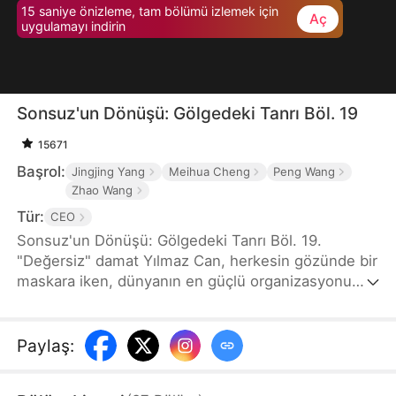
15 saniye önizleme, tam bölümü izlemek için
Aç
uygulamayı indirin
Sonsuz'un Dönüşü: Gölgedeki Tanrı Böl. 19
15671
Başrol:
Jingjing Yang
Meihua Cheng
Peng Wang
Zhao Wang
Tür:
CEO
Sonsuz'un Dönüşü: Gölgedeki Tanrı Böl. 19.
"Değersiz" damat Yılmaz Can, herkesin gözünde bir
maskara iken, dünyanın en güçlü organizasyonu
Sonsuz Tarikatı'nın ve gizemli Güneşsabiti
Tarikatı'nın gerçek hakimi olduğunu açıklar. Gururlu
Murat Ailesi'ni, kurnaz rakiplerini ve kendi ailesinin
Paylaş
:
ihanetini alt ederek, sadece gücünü değil,
kaybettiği krallığını da geri alacaktır. Karısı Rüya