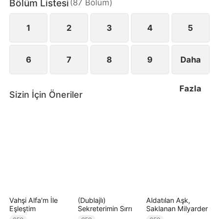
Bölüm Listesi
(
87
Bölüm
)
Yunus ise onun en büyük desteği ve bu fırtınalı
yolculuktaki tek sığınağıdır.
1
2
3
4
5
6
7
8
9
Daha
Fazla
Sizin İçin Öneriler
Vahşi Alfa'm İle
(Dublajlı)
Aldatılan Aşk,
Eşleştim
Sekreterimin Sırrı
Saklanan Milyarder