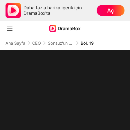
Daha fazla harika içerik için
Aç
DramaBox'ta
Ana Sayfa
CEO
Sonsuz'un Dönüşü: Gölgedeki Tanrı
Böl. 19