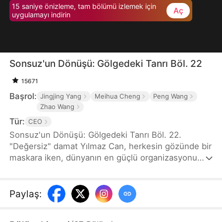
15 saniye önizleme, tam bölümü izlemek için
Aç
uygulamayı indirin
Sonsuz'un Dönüşü: Gölgedeki Tanrı Böl. 22
15671
Başrol:
Jingjing Yang
Meihua Cheng
Peng Wang
Zhao Wang
Tür:
CEO
Sonsuz'un Dönüşü: Gölgedeki Tanrı Böl. 22.
"Değersiz" damat Yılmaz Can, herkesin gözünde bir
maskara iken, dünyanın en güçlü organizasyonu
Sonsuz Tarikatı'nın ve gizemli Güneşsabiti
Tarikatı'nın gerçek hakimi olduğunu açıklar. Gururlu
Murat Ailesi'ni, kurnaz rakiplerini ve kendi ailesinin
Paylaş
:
ihanetini alt ederek, sadece gücünü değil,
kaybettiği krallığını da geri alacaktır. Karısı Rüya