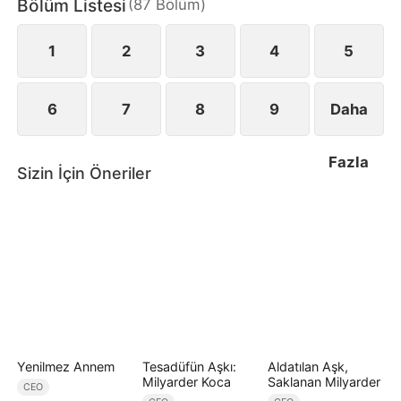
Bölüm Listesi
(
87
Bölüm
)
Yunus ise onun en büyük desteği ve bu fırtınalı
yolculuktaki tek sığınağıdır.
1
2
3
4
5
6
7
8
9
Daha
Fazla
Sizin İçin Öneriler
Yenilmez Annem
Tesadüfün Aşkı:
Aldatılan Aşk,
Milyarder Koca
Saklanan Milyarder
CEO