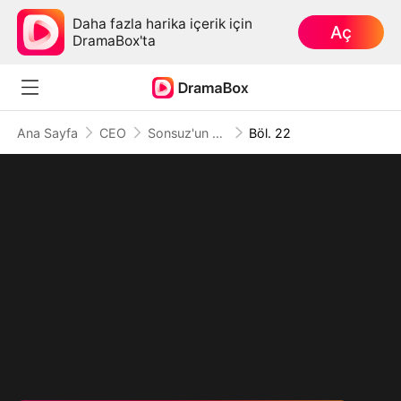
Daha fazla harika içerik için
Aç
DramaBox'ta
Ana Sayfa
CEO
Sonsuz'un Dönüşü: Gölgedeki Tanrı
Böl. 22