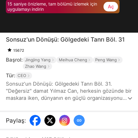
15 saniye önizleme, tam bölümü izlemek için
Aç
uygulamayı indirin
Sonsuz'un Dönüşü: Gölgedeki Tanrı Böl. 31
15672
Başrol:
Jingjing Yang
Meihua Cheng
Peng Wang
Zhao Wang
Tür:
CEO
Sonsuz'un Dönüşü: Gölgedeki Tanrı Böl. 31.
"Değersiz" damat Yılmaz Can, herkesin gözünde bir
maskara iken, dünyanın en güçlü organizasyonu
Sonsuz Tarikatı'nın ve gizemli Güneşsabiti
Tarikatı'nın gerçek hakimi olduğunu açıklar. Gururlu
Murat Ailesi'ni, kurnaz rakiplerini ve kendi ailesinin
Paylaş
:
ihanetini alt ederek, sadece gücünü değil,
kaybettiği krallığını da geri alacaktır. Karısı Rüya