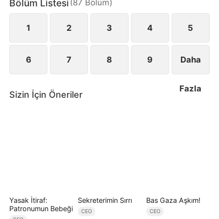
Bölüm Listesi
(
87
Bölüm
)
Yunus ise onun en büyük desteği ve bu fırtınalı
yolculuktaki tek sığınağıdır.
1
2
3
4
5
6
7
8
9
Daha
Fazla
Sizin İçin Öneriler
Yasak İtiraf:
Sekreterimin Sırrı
Bas Gaza Aşkım!
Patronumun Bebeği
CEO
CEO