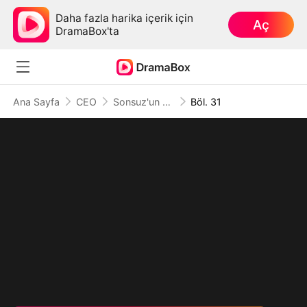
Daha fazla harika içerik için
Aç
DramaBox'ta
Ana Sayfa
CEO
Sonsuz'un Dönüşü: Gölgedeki Tanrı
Böl. 31