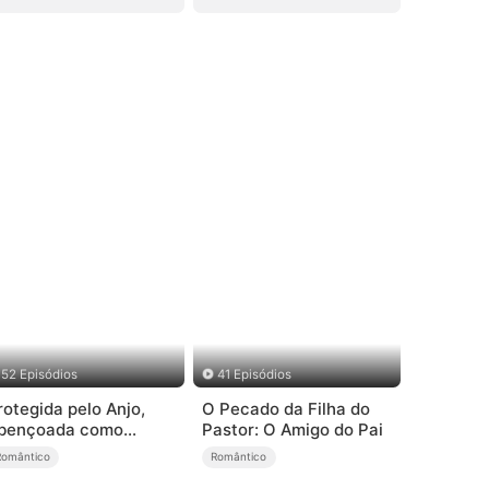
52 Episódios
41 Episódios
rotegida pelo Anjo,
O Pecado da Filha do
bençoada como
Pastor: O Amigo do Pai
ainha
Romântico
Romântico