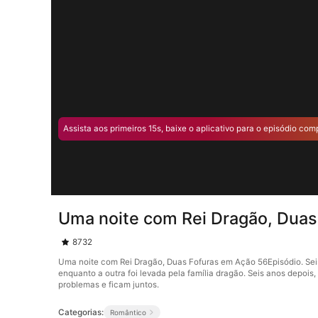
Assista aos primeiros 15s, baixe o aplicativo para o episódio com
Uma noite com Rei Dragão, Duas
8732
Uma noite com Rei Dragão, Duas Fofuras em Ação 56Episódio. Seis an
enquanto a outra foi levada pela família dragão. Seis anos depois,
problemas e ficam juntos.
Categorias:
Romântico