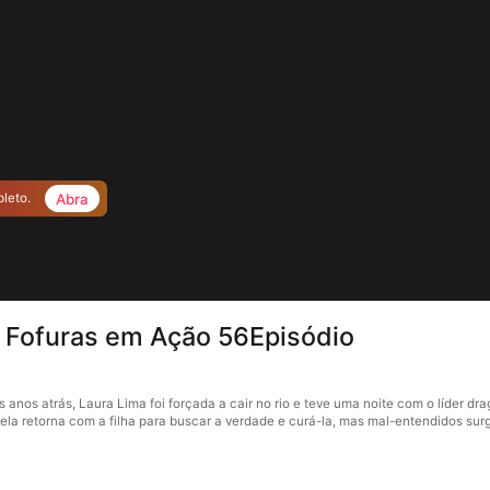
Abra
pleto.
 Fofuras em Ação 56Episódio
os atrás, Laura Lima foi forçada a cair no rio e teve uma noite com o líder dragão
 ela retorna com a filha para buscar a verdade e curá-la, mas mal-entendidos surg