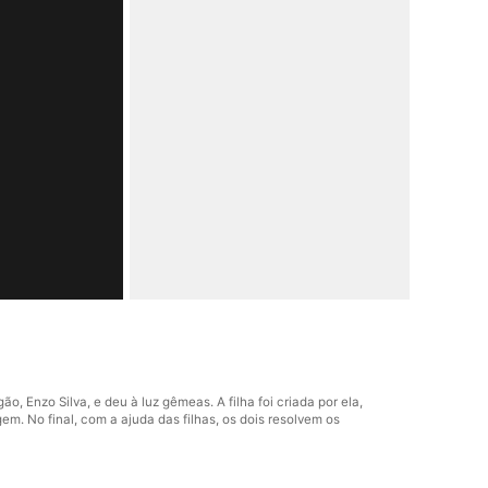
, Enzo Silva, e deu à luz gêmeas. A filha foi criada por ela,
em. No final, com a ajuda das filhas, os dois resolvem os