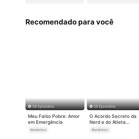
Recomendado para você
58 Episódios
59 Episódios
Meu Falso Pobre: Amor
O Acordo Secreto da
em Emergência
Nerd e do Atleta
(Dublado)
Romântico
Romântico