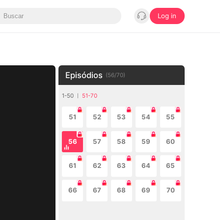
Log in
Episódios
(
56
/
70
)
1-50
51-70
51
52
53
54
55
56
57
58
59
60
61
62
63
64
65
66
67
68
69
70