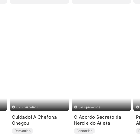
62 Episódios
59 Episódios
Cuidado! A Chefona
O Acordo Secreto da
P
Chegou
Nerd e do Atleta
A
R
Romântico
Romântico