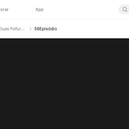
lorar
App
Uma noite com Rei Dragão, Duas Fofuras em Ação
56Episódio