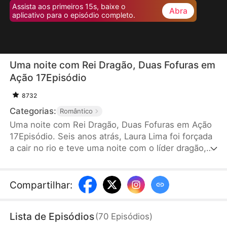
Assista aos primeiros 15s, baixe o
Abra
aplicativo para o episódio completo.
Uma noite com Rei Dragão, Duas Fofuras em
Ação 17Episódio
8732
Categorias:
Romântico
Uma noite com Rei Dragão, Duas Fofuras em Ação
17Episódio. Seis anos atrás, Laura Lima foi forçada
a cair no rio e teve uma noite com o líder dragão,
Enzo Silva, e deu à luz gêmeas. A filha foi criada
por ela, enquanto a outra foi levada pela família
dragão. Seis anos depois, ela retorna com a filha
Compartilhar
:
para buscar a verdade e curá-la, mas mal-
entendidos surgem. No final, com a ajuda das
Lista de Episódios
(
70
Episódios
)
filhas, os dois resolvem os problemas e ficam