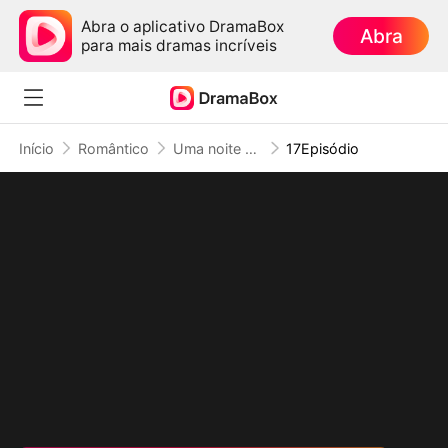
Abra o aplicativo DramaBox
Abra
para mais dramas incríveis
Início
Romântico
Uma noite com Rei Dragão, Duas Fofuras em Ação
17Episódio