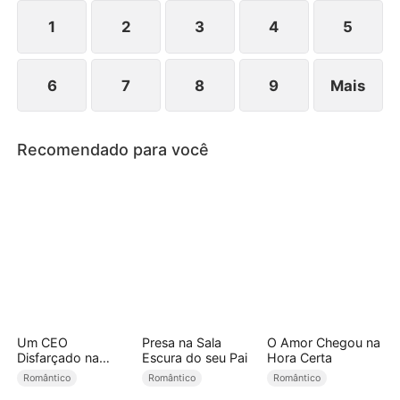
juntos.
1
2
3
4
5
6
7
8
9
Mais
Recomendado para você
Um CEO
Presa na Sala
O Amor Chegou na
Disfarçado na
Escura do seu Pai
Hora Certa
Minha Cama
Romântico
Romântico
Romântico