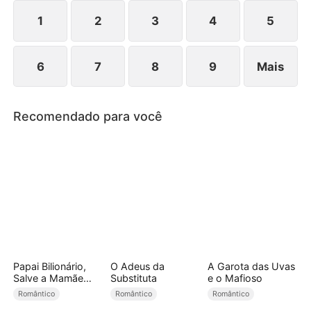
juntos.
1
2
3
4
5
6
7
8
9
Mais
Recomendado para você
Papai Bilionário,
O Adeus da
A Garota das Uvas
Salve a Mamãe
Substituta
e o Mafioso
CEO!
Romântico
Romântico
Romântico