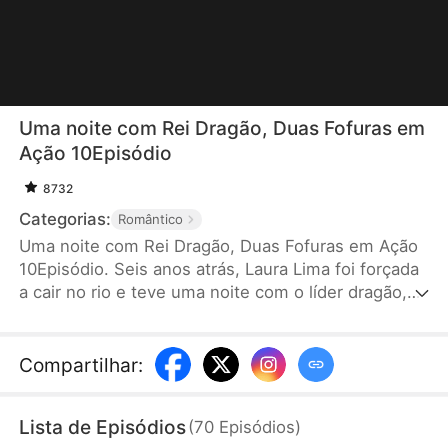
Uma noite com Rei Dragão, Duas Fofuras em
Ação 10Episódio
8732
Categorias:
Romântico
Uma noite com Rei Dragão, Duas Fofuras em Ação
10Episódio. Seis anos atrás, Laura Lima foi forçada
a cair no rio e teve uma noite com o líder dragão,
Enzo Silva, e deu à luz gêmeas. A filha foi criada
por ela, enquanto a outra foi levada pela família
dragão. Seis anos depois, ela retorna com a filha
Compartilhar
:
para buscar a verdade e curá-la, mas mal-
entendidos surgem. No final, com a ajuda das
Lista de Episódios
(
70
Episódios
)
filhas, os dois resolvem os problemas e ficam