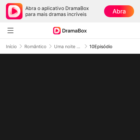
Abra o aplicativo DramaBox
Abra
para mais dramas incríveis
Início
Romântico
Uma noite com Rei Dragão, Duas Fofuras em Ação
10Episódio