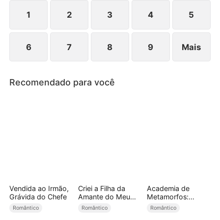
juntos.
1
2
3
4
5
6
7
8
9
Mais
Recomendado para você
Vendida ao Irmão,
Criei a Filha da
Academia de
Grávida do Chefe
Amante do Meu
Metamorfos:
Marido (Dublado)
Domando Três
Romântico
Romântico
Romântico
Companheiros