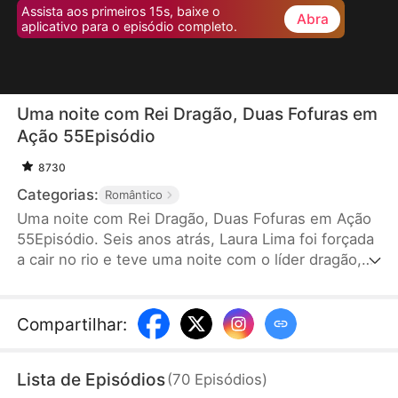
Assista aos primeiros 15s, baixe o
Abra
aplicativo para o episódio completo.
Uma noite com Rei Dragão, Duas Fofuras em
Ação 55Episódio
8730
Categorias:
Romântico
Uma noite com Rei Dragão, Duas Fofuras em Ação
55Episódio. Seis anos atrás, Laura Lima foi forçada
a cair no rio e teve uma noite com o líder dragão,
Enzo Silva, e deu à luz gêmeas. A filha foi criada
por ela, enquanto a outra foi levada pela família
dragão. Seis anos depois, ela retorna com a filha
Compartilhar
:
para buscar a verdade e curá-la, mas mal-
entendidos surgem. No final, com a ajuda das
Lista de Episódios
(
70
Episódios
)
filhas, os dois resolvem os problemas e ficam