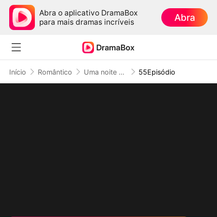
Abra o aplicativo DramaBox
Abra
para mais dramas incríveis
Início
Romântico
Uma noite com Rei Dragão, Duas Fofuras em Ação
55Episódio