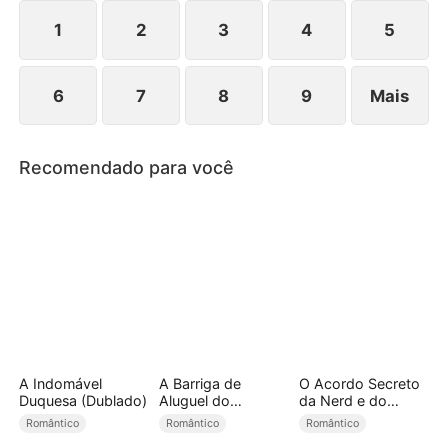
juntos.
1
2
3
4
5
6
7
8
9
Mais
Recomendado para você
A Indomável
A Barriga de
O Acordo Secreto
Duquesa (Dublado)
Aluguel do
da Nerd e do
Bilionário
Atleta
Romântico
Romântico
Romântico