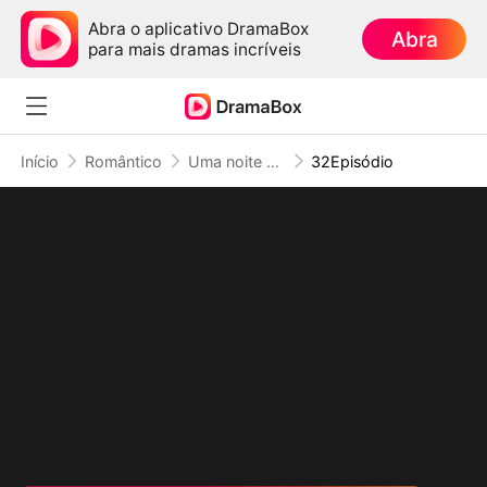
Abra o aplicativo DramaBox
Abra
para mais dramas incríveis
Início
Romântico
Uma noite com Rei Dragão, Duas Fofuras em Ação
32Episódio