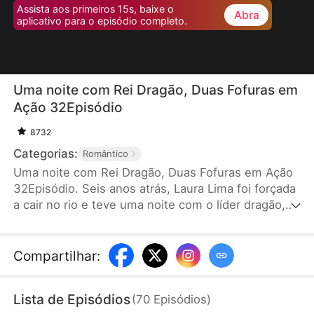
Assista aos primeiros 15s, baixe o
Abra
aplicativo para o episódio completo.
Uma noite com Rei Dragão, Duas Fofuras em
Ação 32Episódio
8732
Categorias:
Romântico
Uma noite com Rei Dragão, Duas Fofuras em Ação
32Episódio. Seis anos atrás, Laura Lima foi forçada
a cair no rio e teve uma noite com o líder dragão,
Enzo Silva, e deu à luz gêmeas. A filha foi criada
por ela, enquanto a outra foi levada pela família
dragão. Seis anos depois, ela retorna com a filha
Compartilhar
:
para buscar a verdade e curá-la, mas mal-
entendidos surgem. No final, com a ajuda das
Lista de Episódios
(
70
Episódios
)
filhas, os dois resolvem os problemas e ficam