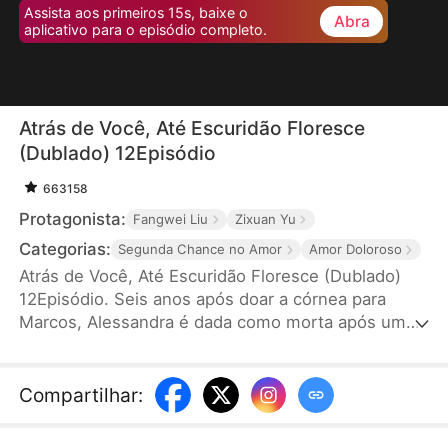
Assista aos primeiros 15s, baixe o
Abra
aplicativo para o episódio completo.
Atrás de Você, Até Escuridão Floresce
(Dublado) 12Episódio
663158
Protagonista:
Fangwei Liu
Zixuan Yu
Categorias:
Segunda Chance no Amor
Amor Doloroso
Atrás de Você, Até Escuridão Floresce (Dublado)
12Episódio. Seis anos após doar a córnea para
Marcos, Alessandra é dada como morta após uma
hemorragia. Ao reencontrá-la, ele não a reconhece
e ainda machuca sua filha por engano sem saber
que a menina é sua filha biológica. Quando a
Compartilhar
:
verdade vem à tona, já é tarde demais. Tudo o que
resta a Marcos é o peso do arrependimento.