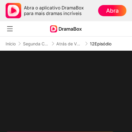
Abra o aplicativo DramaBox
Abra
para mais dramas incríveis
Início
Segunda Chance no Amor
Atrás de Você, Até Escuridão Floresce (Dublado)
12Episódio