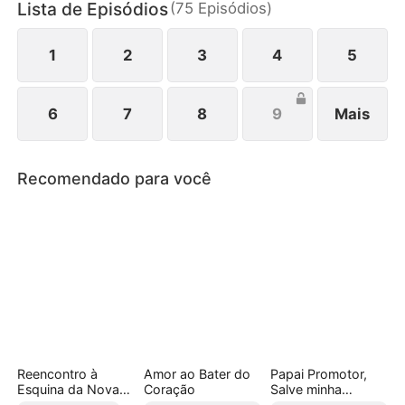
Lista de Episódios
(
75
Episódios
)
1
2
3
4
5
6
7
8
9
Mais
Recomendado para você
Reencontro à
Amor ao Bater do
Papai Promotor,
Esquina da Nova
Coração
Salve minha
Vida (Dublado)
Mamãe!