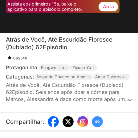
Assista aos primeiros 15s, baixe o
Abra
aplicativo para o episódio completo.
Atrás de Você, Até Escuridão Floresce
(Dublado) 62Episódio
662549
Protagonista:
Fangwei Liu
Zixuan Yu
Categorias:
Segunda Chance no Amor
Amor Doloroso
Atrás de Você, Até Escuridão Floresce (Dublado)
62Episódio. Seis anos após doar a córnea para
Marcos, Alessandra é dada como morta após uma
hemorragia. Ao reencontrá-la, ele não a reconhece
e ainda machuca sua filha por engano sem saber
que a menina é sua filha biológica. Quando a
Compartilhar
:
verdade vem à tona, já é tarde demais. Tudo o que
resta a Marcos é o peso do arrependimento.