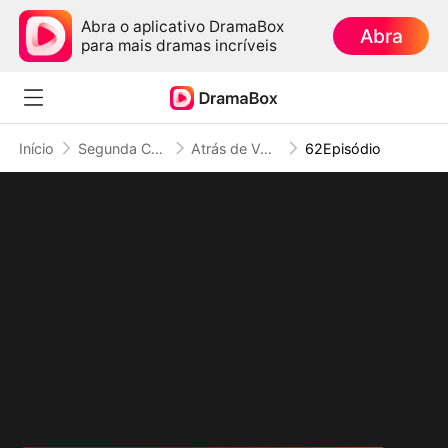
Abra o aplicativo DramaBox
Abra
para mais dramas incríveis
Início
Segunda Chance no Amor
Atrás de Você, Até Escuridão Floresce (Dublado)
62Episódio