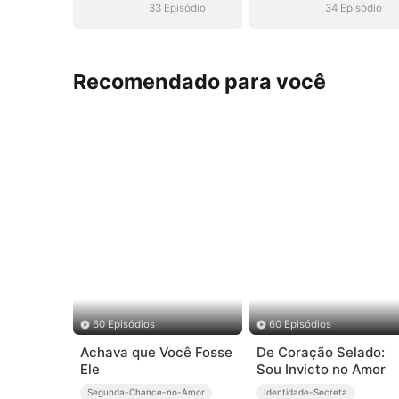
(Dublado)
(Dublado)
33 Episódio
34 Episódio
Recomendado para você
60 Episódios
60 Episódios
Achava que Você Fosse
De Coração Selado:
Ele
Sou Invicto no Amor
Segunda-Chance-no-Amor
Identidade-Secreta