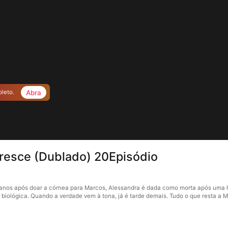
Abra
pleto.
oresce (Dublado) 20Episódio
s anos após doar a córnea para Marcos, Alessandra é dada como morta após uma 
 biológica. Quando a verdade vem à tona, já é tarde demais. Tudo o que resta a 