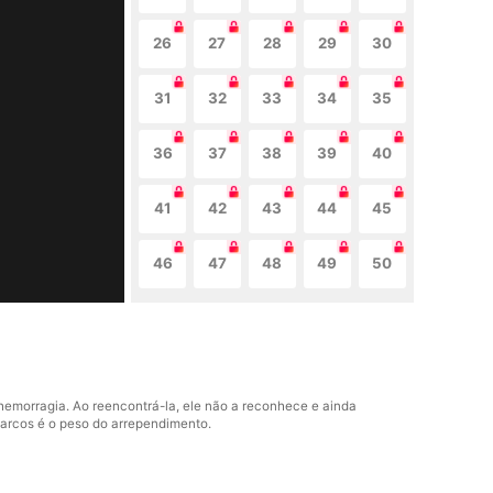
26
27
28
29
30
31
32
33
34
35
36
37
38
39
40
41
42
43
44
45
46
47
48
49
50
hemorragia. Ao reencontrá-la, ele não a reconhece e ainda
Marcos é o peso do arrependimento.