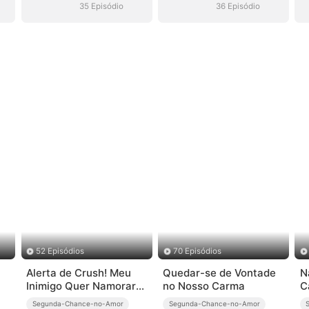
(Dublado)
(Dublado)
35 Episódio
36 Episódio
52 Episódios
70 Episódios
Alerta de Crush! Meu
Quedar-se de Vontade
N
Inimigo Quer Namorar
no Nosso Carma
C
Comigo
Segunda-Chance-no-Amor
Segunda-Chance-no-Amor