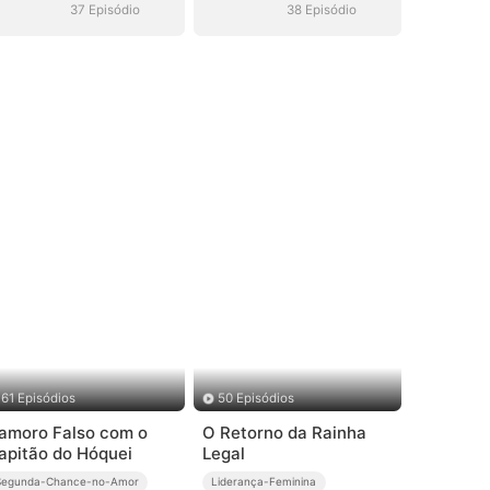
(Dublado)
(Dublado)
37 Episódio
38 Episódio
61 Episódios
50 Episódios
amoro Falso com o
O Retorno da Rainha
apitão do Hóquei
Legal
Segunda-Chance-no-Amor
Liderança-Feminina