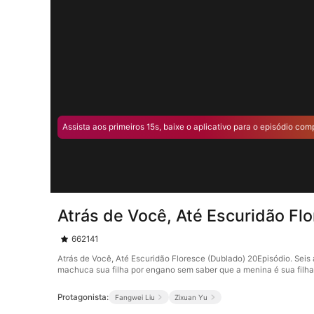
Assista aos primeiros 15s, baixe o aplicativo para o episódio com
Atrás de Você, Até Escuridão Fl
662141
Atrás de Você, Até Escuridão Floresce (Dublado) 20Episódio. Sei
machuca sua filha por engano sem saber que a menina é sua filha
Protagonista:
Fangwei Liu
Zixuan Yu