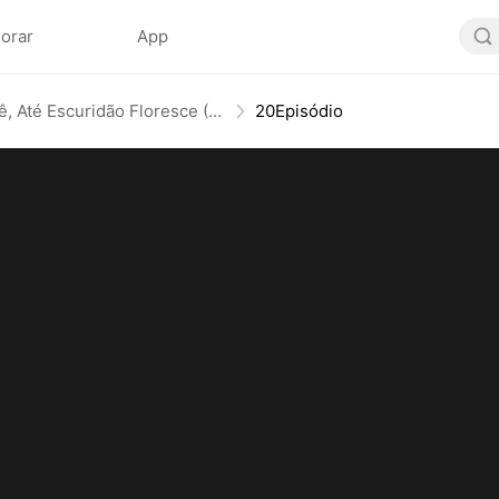
lorar
App
Atrás de Você, Até Escuridão Floresce (Dublado)
20Episódio