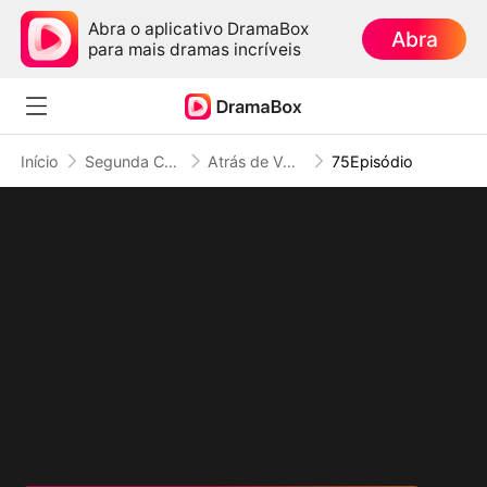
Abra o aplicativo DramaBox
Abra
para mais dramas incríveis
Início
Segunda Chance no Amor
Atrás de Você, Até Escuridão Floresce (Dublado)
75Episódio