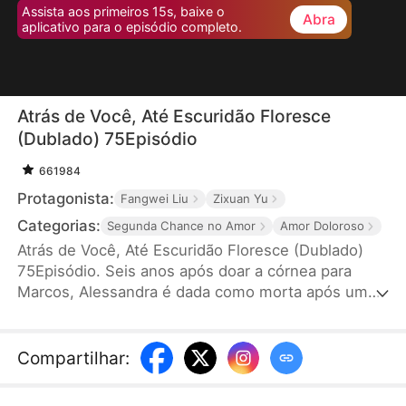
Assista aos primeiros 15s, baixe o
Abra
aplicativo para o episódio completo.
Atrás de Você, Até Escuridão Floresce
(Dublado) 75Episódio
661984
Protagonista:
Fangwei Liu
Zixuan Yu
Categorias:
Segunda Chance no Amor
Amor Doloroso
Atrás de Você, Até Escuridão Floresce (Dublado)
75Episódio. Seis anos após doar a córnea para
Marcos, Alessandra é dada como morta após uma
hemorragia. Ao reencontrá-la, ele não a reconhece
e ainda machuca sua filha por engano sem saber
que a menina é sua filha biológica. Quando a
Compartilhar
:
verdade vem à tona, já é tarde demais. Tudo o que
resta a Marcos é o peso do arrependimento.