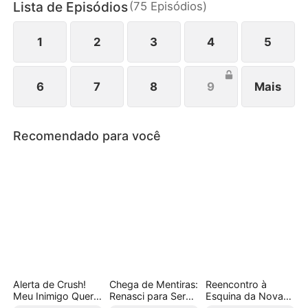
Lista de Episódios
(
75
Episódios
)
1
2
3
4
5
6
7
8
9
Mais
Recomendado para você
Alerta de Crush!
Chega de Mentiras:
Reencontro à
Meu Inimigo Quer
Renasci para Ser
Esquina da Nova
Namorar Comigo
Amada
Vida