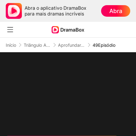
Abra o aplicativo DramaBox
Abra
para mais dramas incríveis
Início
Triângulo Amoroso
Aprofundar-se no Amor por Um Malandro de Terno
49Episódio