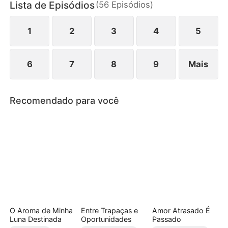
Lista de Episódios
(
56
Episódios
)
Beatriz, Antônio, também está disposto a sacrificar
tudo por ela. A escolha tem que ser feita: Um
mafioso excessivamente dominador ou um
1
2
3
4
5
herdeiro inocente?
6
7
8
9
Mais
Recomendado para você
O Aroma de Minha
Entre Trapaças e
Amor Atrasado É
Luna Destinada
Oportunidades
Passado