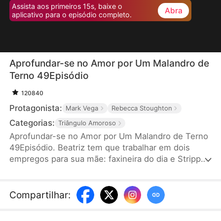
Assista aos primeiros 15s, baixe o
Abra
aplicativo para o episódio completo.
Aprofundar-se no Amor por Um Malandro de
Terno 49Episódio
120840
Protagonista:
Mark Vega
Rebecca Stoughton
Categorias:
Triângulo Amoroso
Aprofundar-se no Amor por Um Malandro de Terno
49Episódio. Beatriz tem que trabalhar em dois
empregos para sua mãe: faxineira do dia e Stripper
da noite. Uma noite, Marcos, o infame chefe da
máfia, entra no clube de Beatriz, na esperança de
recuperar seu "poder do homem". Toda mulher é
Compartilhar
:
uma decepção, exceto Beatriz. Ele se apaixona por
ela instantaneamente, sem saber que o amigo de