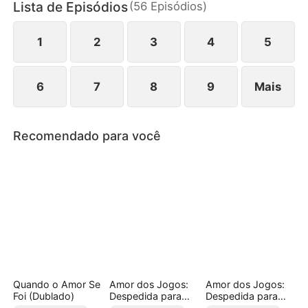
Lista de Episódios
(
56
Episódios
)
Beatriz, Antônio, também está disposto a sacrificar
tudo por ela. A escolha tem que ser feita: Um
mafioso excessivamente dominador ou um
1
2
3
4
5
herdeiro inocente?
6
7
8
9
Mais
Recomendado para você
Quando o Amor Se
Amor dos Jogos:
Amor dos Jogos:
Foi (Dublado)
Despedida para
Despedida para
Valer
Valer (Dublado)