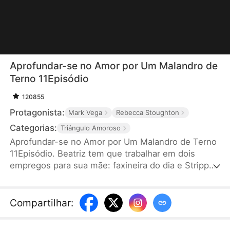
Aprofundar-se no Amor por Um Malandro de
Terno 11Episódio
120855
Protagonista:
Mark Vega
Rebecca Stoughton
Categorias:
Triângulo Amoroso
Aprofundar-se no Amor por Um Malandro de Terno
11Episódio. Beatriz tem que trabalhar em dois
empregos para sua mãe: faxineira do dia e Stripper
da noite. Uma noite, Marcos, o infame chefe da
máfia, entra no clube de Beatriz, na esperança de
recuperar seu "poder do homem". Toda mulher é
Compartilhar
:
uma decepção, exceto Beatriz. Ele se apaixona por
ela instantaneamente, sem saber que o amigo de