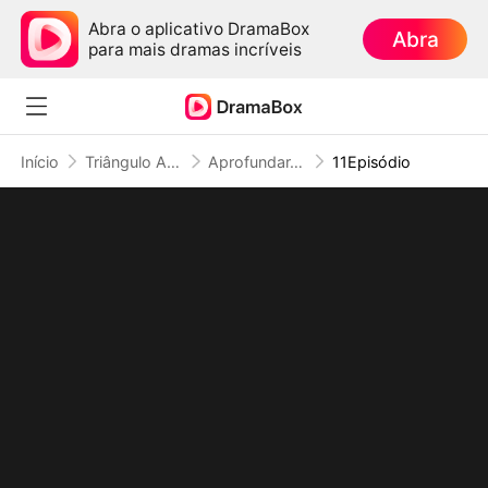
Abra o aplicativo DramaBox
Abra
para mais dramas incríveis
Início
Triângulo Amoroso
Aprofundar-se no Amor por Um Malandro de Terno
11Episódio