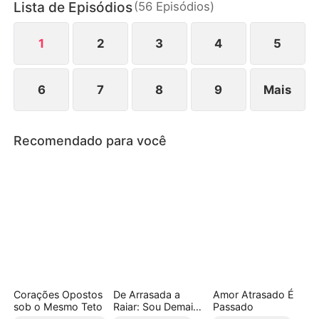
Lista de Episódios
(
56
Episódios
)
Beatriz, Antônio, também está disposto a sacrificar
tudo por ela. A escolha tem que ser feita: Um
mafioso excessivamente dominador ou um
1
2
3
4
5
herdeiro inocente?
6
7
8
9
Mais
Recomendado para você
Corações Opostos
De Arrasada a
Amor Atrasado É
sob o Mesmo Teto
Raiar: Sou Demais
Passado
sem Vocês