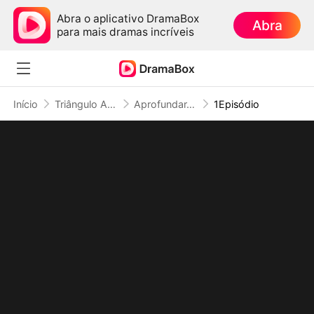
Abra o aplicativo DramaBox
Abra
para mais dramas incríveis
Início
Triângulo Amoroso
Aprofundar-se no Amor por Um Malandro de Terno
1Episódio