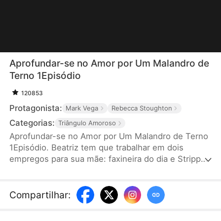
Aprofundar-se no Amor por Um Malandro de
Terno 1Episódio
120853
Protagonista:
Mark Vega
Rebecca Stoughton
Categorias:
Triângulo Amoroso
Aprofundar-se no Amor por Um Malandro de Terno
1Episódio. Beatriz tem que trabalhar em dois
empregos para sua mãe: faxineira do dia e Stripper
da noite. Uma noite, Marcos, o infame chefe da
máfia, entra no clube de Beatriz, na esperança de
recuperar seu "poder do homem". Toda mulher é
Compartilhar
:
uma decepção, exceto Beatriz. Ele se apaixona por
ela instantaneamente, sem saber que o amigo de