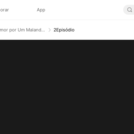
lorar
App
Aprofundar-se no Amor por Um Malandro de Terno
2Episódio