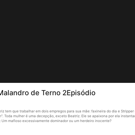
Malandro de Terno 2Episódio
z tem que trabalhar em dois empregos para sua mãe: faxineira do dia e Stripper 
". Toda mulher é uma decepção, exceto Beatriz. Ele se apaixona por ela instan
eita: Um mafioso excessivamente dominador ou um herdeiro inocente?