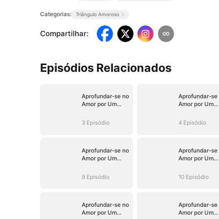
Categorias:
Triângulo Amoroso
Compartilhar
:
Episódios Relacionados
Aprofundar-se no
Aprofundar-se
Amor por Um
Amor por Um
Malandro de
Malandro de
Terno
Terno
3 Episódio
4 Episódio
Aprofundar-se no
Aprofundar-se
Amor por Um
Amor por Um
Malandro de
Malandro de
Terno
Terno
9 Episódio
10 Episódio
Aprofundar-se no
Aprofundar-se
Amor por Um
Amor por Um