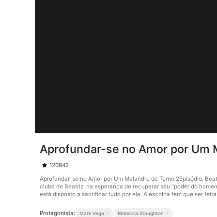
Aprofundar-se no Amor por Um 
120842
Aprofundar-se no Amor por Um Malandro de Terno 2Episódio. Beatri
clube de Beatriz, na esperança de recuperar seu "poder do homem
está disposto a sacrificar tudo por ela. A escolha tem que ser f
Protagonista:
Mark Vega
Rebecca Stoughton