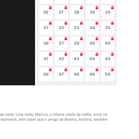
26
27
28
29
30
31
32
33
34
35
36
37
38
39
40
41
42
43
44
45
46
47
48
49
50
da noite. Uma noite, Marcos, o infame chefe da máfia, entra no
taneamente, sem saber que o amigo de Beatriz, Antônio, também