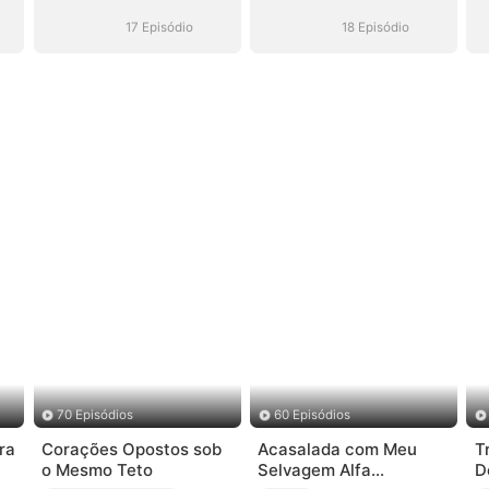
Malandro de
Malandro de
Terno
Terno
17 Episódio
18 Episódio
70 Episódios
60 Episódios
ra
Corações Opostos sob
Acasalada com Meu
T
o Mesmo Teto
Selvagem Alfa
D