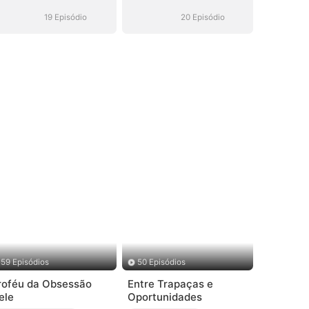
Malandro de
Malandro de
Terno
Terno
19 Episódio
20 Episódio
59 Episódios
50 Episódios
roféu da Obsessão
Entre Trapaças e
ele
Oportunidades