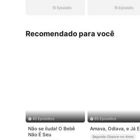
Malandro de
Malandro de
Terno
Terno
15 Episódio
16 Episódio
Recomendado para você
45 Episódios
65 Episódios
Não se iluda! O Bebê
Amava, Odiava, e Já E
Não É Seu
Segunda-Chance-no-Amor