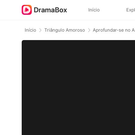
Início
Exp
Início
Triângulo Amoroso