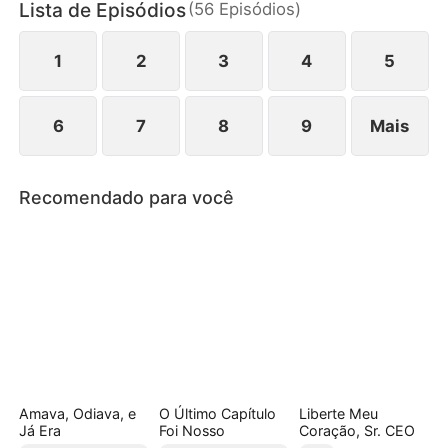
Lista de Episódios
(
56
Episódios
)
Beatriz, Antônio, também está disposto a sacrificar
tudo por ela. A escolha tem que ser feita: Um
mafioso excessivamente dominador ou um
1
2
3
4
5
herdeiro inocente?
6
7
8
9
Mais
Recomendado para você
Amava, Odiava, e
O Último Capítulo
Liberte Meu
Já Era
Foi Nosso
Coração, Sr. CEO