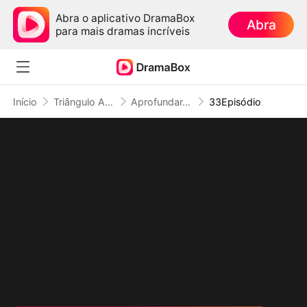
Abra o aplicativo DramaBox
Abra
para mais dramas incríveis
Início
Triângulo Amoroso
Aprofundar-se no Amor por Um Malandro de Terno
33Episódio