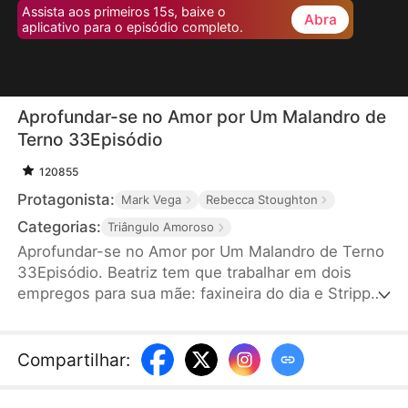
Assista aos primeiros 15s, baixe o
Abra
aplicativo para o episódio completo.
Aprofundar-se no Amor por Um Malandro de
Terno 33Episódio
120855
Protagonista:
Mark Vega
Rebecca Stoughton
Categorias:
Triângulo Amoroso
Aprofundar-se no Amor por Um Malandro de Terno
33Episódio. Beatriz tem que trabalhar em dois
empregos para sua mãe: faxineira do dia e Stripper
da noite. Uma noite, Marcos, o infame chefe da
máfia, entra no clube de Beatriz, na esperança de
recuperar seu "poder do homem". Toda mulher é
Compartilhar
:
uma decepção, exceto Beatriz. Ele se apaixona por
ela instantaneamente, sem saber que o amigo de