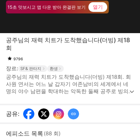
열기
15초 맛보시고 앱 다운 받아 완결판 보기
공주님의 재력 치트가 도착했습니다(더빙) 제18
회
9796
장르:
SF& 판타지
환생
공주님의 재력 치트가 도착했습니다(더빙) 제18회. 회
사원 연서는 어느 날 갑자기 여존남비의 세계에서 네
명의 야수 남편을 학대하는 악독한 둘째 공주로 빙의한
다. 눈을 떠보니 자산은 제로, 네 명의 최정상급 남성들
에게 미움받고, 대공주 연진의 집요한 계략까지 더해져
사면초가에 놓인다. 그러나 ‘신호 시스템’을 각성한 연
공유
:
서는 현대인의 지혜를 발휘해 역전의 길을 시작한다.
그녀는 중상을 입은 늑대 군단장 경수를 구하고, '천만
에피소드 목록
(
88
회
)
원'의 힘으로 경수의 충성을 얻으며, S급 정신 진정술