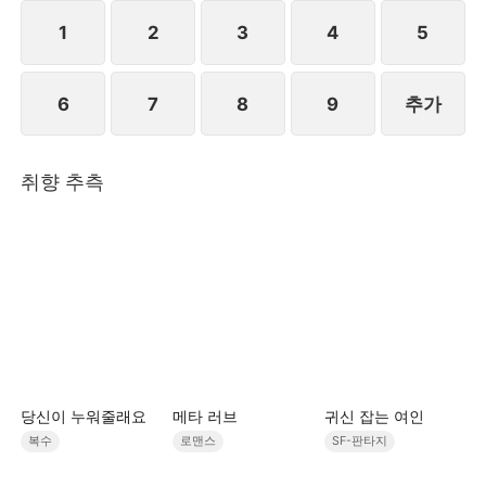
을 사용해, 만인의 주목 속에서 폭주한 백호 군신 성호
를 성공적으로 진정시킨다. 더 나아가 전 제국에 자신
1
2
3
4
5
이 더 이상 F급 등신이 아니라, 모든 것을 장악하는 미
래의 여왕이라는 것을 증명한다.STORYMATRIX
6
7
8
9
추가
PTE.LTD
취향 추측
당신이 누워줄래요
메타 러브
귀신 잡는 여인
복수
로맨스
SF-판타지