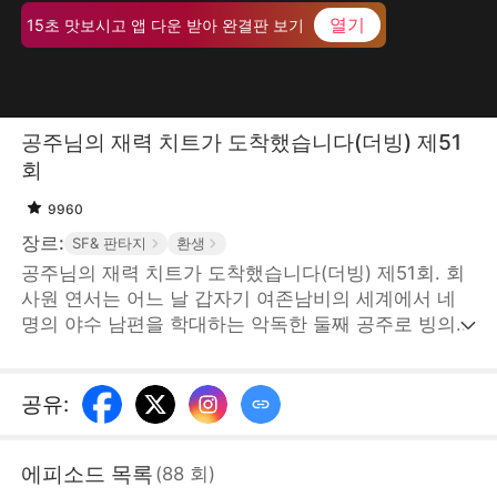
열기
15초 맛보시고 앱 다운 받아 완결판 보기
공주님의 재력 치트가 도착했습니다(더빙) 제51
회
9960
장르:
SF& 판타지
환생
공주님의 재력 치트가 도착했습니다(더빙) 제51회. 회
사원 연서는 어느 날 갑자기 여존남비의 세계에서 네
명의 야수 남편을 학대하는 악독한 둘째 공주로 빙의한
다. 눈을 떠보니 자산은 제로, 네 명의 최정상급 남성들
에게 미움받고, 대공주 연진의 집요한 계략까지 더해져
사면초가에 놓인다. 그러나 ‘신호 시스템’을 각성한 연
공유
:
서는 현대인의 지혜를 발휘해 역전의 길을 시작한다.
그녀는 중상을 입은 늑대 군단장 경수를 구하고, '천만
에피소드 목록
(
88
회
)
원'의 힘으로 경수의 충성을 얻으며, S급 정신 진정술