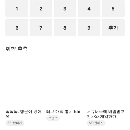
을 사용해, 만인의 주목 속에서 폭주한 백호 군신 성호
를 성공적으로 진정시킨다. 더 나아가 전 제국에 자신
1
2
3
4
5
이 더 이상 F급 등신이 아니라, 모든 것을 장악하는 미
래의 여왕이라는 것을 증명한다.STORYMATRIX
6
7
8
9
추가
PTE.LTD
취향 추측
똑똑똑, 행운이 왔어
러브 매직 홍시 Bar
서큐버스에 버림받고
요
천사와 계약하다
로맨스
SF-판타지
SF-판타지