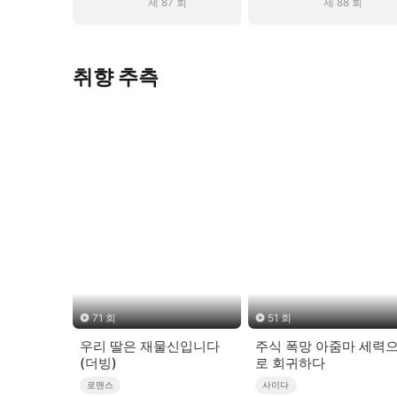
제 87 회
제 88 회
취향 추측
71 회
51 회
우리 딸은 재물신입니다
주식 폭망 아줌마 세력
(더빙)
로 회귀하다
로맨스
사이다