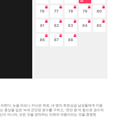
76
77
78
79
80
81
82
83
84
85
86
87
88
의한다. 눈을 떠보니 자산은 제로, 네 명의 최정상급 남성들에게 미움
 중상을 입은 늑대 군단장 경수를 구하고, '천만 원'의 힘으로 경수의
 등신이 아니라, 모든 것을 장악하는 미래의 여왕이라는 것을 증명한