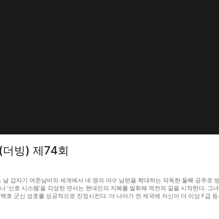
더빙) 제74회
느 날 갑자기 여존남비의 세계에서 네 명의 야수 남편을 학대하는 악독한 둘째 공주로 빙
 ‘신호 시스템’을 각성한 연서는 현대인의 지혜를 발휘해 역전의 길을 시작한다. 그녀는
 백호 군신 성호를 성공적으로 진정시킨다. 더 나아가 전 제국에 자신이 더 이상 F급