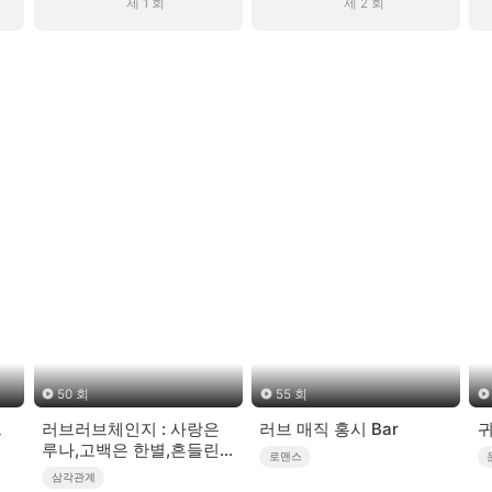
제 1 회
제 2 회
50 회
55 회
으
러브러브체인지 : 사랑은
러브 매직 홍시 Bar
귀
루나,고백은 한별,흔들린
로맨스
건 우주
삼각관계