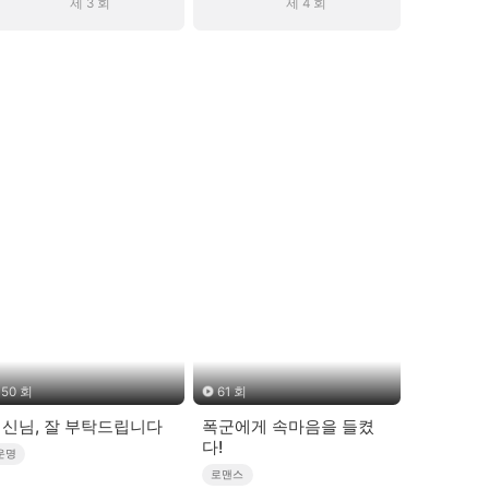
제 3 회
제 4 회
50 회
61 회
신님, 잘 부탁드립니다
폭군에게 속마음을 들켰
다!
운명
로맨스