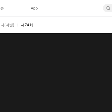
분류
App
다(더빙)
제74회