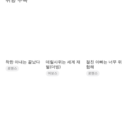
착한 아내는 끝났다
데릴사위는 세계 재
절친 아빠는 너무 위
벌(더빙)
험해
로맨스
여보스
로맨스