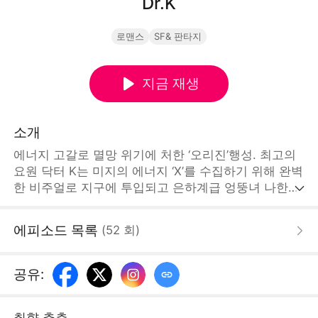
Dr.K
로맨스
SF& 판타지
지금 재생
소개
에너지 고갈로 멸망 위기에 처한 ‘오리진’행성. 최고의
요원 닥터 K는 미지의 에너지 ‘X’를 수집하기 위해 완벽
한 비주얼로 지구에 투입되고 은하계급 엉뚱녀 나한별
에게 딱 걸리고 만다. 나한별의 협박에 못 이겨 기묘한
동거를 시작하는 닥터 K는 에너지 수집을 위해 수많은
에피소드 목록
(
52
회
)
지구 여자들을 만나며 에너지 X를 존재를 찾는다. 그런
데 이상하다? 완벽한 스펙녀들과의 키스와 스킨십보
다, 자꾸만 제멋대로 구는 나한별의 눈빛에 심장 박동
공유
:
수가 폭주하기 시작하는데...STORYMATRIX PTE.LTD
취향 추측