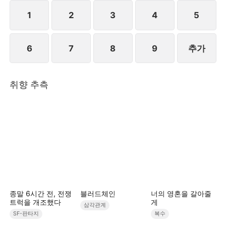
을 사용해, 만인의 주목 속에서 폭주한 백호 군신 성호
를 성공적으로 진정시킨다. 더 나아가 전 제국에 자신
1
2
3
4
5
이 더 이상 F급 등신이 아니라, 모든 것을 장악하는 미
래의 여왕이라는 것을 증명한다.STORYMATRIX
6
7
8
9
추가
PTE.LTD
취향 추측
종말 6시간 전, 전쟁
블러드체인
너의 영혼을 갈아줄
트럭을 개조했다
게
삼각관계
SF-판타지
복수