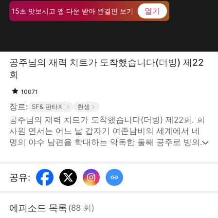
열기
15초 맛보시고 앱 다운 받아 완결판 보기
공주님의 재력 치트가 도착했습니다(더빙) 제22
회
10071
장르:
SF& 판타지
환생
공주님의 재력 치트가 도착했습니다(더빙) 제22회. 회
사원 연서는 어느 날 갑자기 여존남비의 세계에서 네
명의 야수 남편을 학대하는 악독한 둘째 공주로 빙의한
다. 눈을 떠보니 자산은 제로, 네 명의 최정상급 남성들
에게 미움받고, 대공주 연진의 집요한 계략까지 더해져
사면초가에 놓인다. 그러나 ‘신호 시스템’을 각성한 연
공유
:
서는 현대인의 지혜를 발휘해 역전의 길을 시작한다.
그녀는 중상을 입은 늑대 군단장 경수를 구하고, '천만
에피소드 목록
(
88
회
)
원'의 힘으로 경수의 충성을 얻으며, S급 정신 진정술