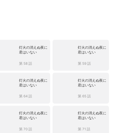
灯火の消えぬ夜に
灯火の消えぬ夜に
君はいない
君はいない
第 58 話
第 59 話
灯火の消えぬ夜に
灯火の消えぬ夜に
君はいない
君はいない
第 64 話
第 65 話
灯火の消えぬ夜に
灯火の消えぬ夜に
君はいない
君はいない
第 70 話
第 71 話