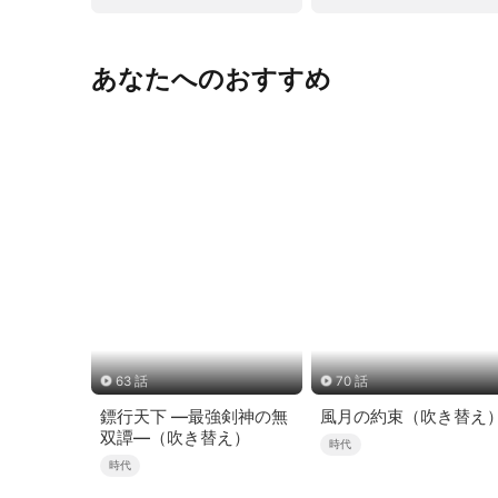
あなたへのおすすめ
63 話
70 話
鏢行天下 ―最強剣神の無
風月の約束（吹き替え
双譚―（吹き替え）
時代
時代