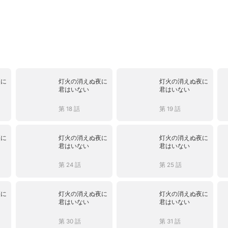
夜に
灯火の消えぬ夜に
灯火の消えぬ夜に
君はいない
君はいない
第 18 話
第 19 話
夜に
灯火の消えぬ夜に
灯火の消えぬ夜に
君はいない
君はいない
第 24 話
第 25 話
夜に
灯火の消えぬ夜に
灯火の消えぬ夜に
君はいない
君はいない
第 30 話
第 31 話