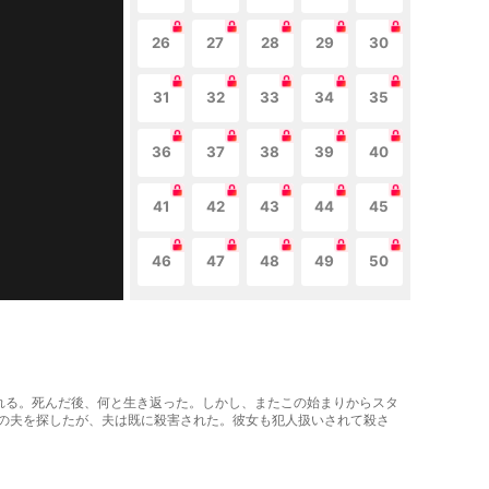
26
27
28
29
30
31
32
33
34
35
36
37
38
39
40
41
42
43
44
45
46
47
48
49
50
される。死んだ後、何と生き返った。しかし、またこの始まりからスタ
の夫を探したが、夫は既に殺害された。彼女も犯人扱いされて殺さ