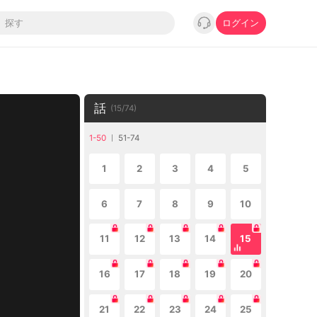
ログイン
話
(
15
/
74
)
1-50
51-74
1
2
3
4
5
6
7
8
9
10
11
12
13
14
15
16
17
18
19
20
21
22
23
24
25