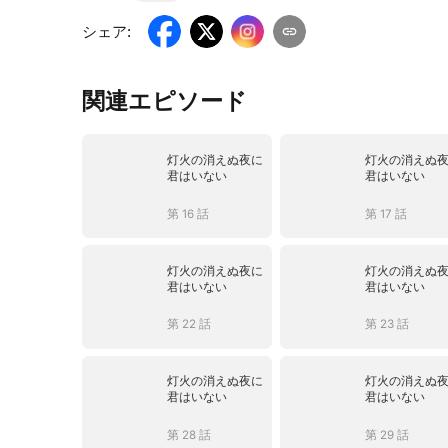
シェア
:
関連エピソード
灯火の消えぬ夜に
灯火の消えぬ
君はいない
君はいない
第 16 話
第 17 話
灯火の消えぬ夜に
灯火の消えぬ
君はいない
君はいない
第 22 話
第 23 話
灯火の消えぬ夜に
灯火の消えぬ
君はいない
君はいない
第 28 話
第 29 話