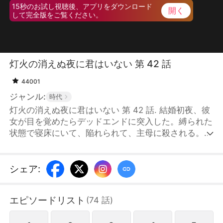
15秒のお試し視聴後、アプリをダウンロード
開く
して完全版をご覧ください。
灯火の消えぬ夜に君はいない 第 42 話
44001
ジャンル:
時代
灯火の消えぬ夜に君はいない 第 42 話. 結婚初夜、彼
女が目を覚めたらデッドエンドに突入した。縛られた
状態で寝床にいて、陥れられて、主母に殺される。死
んだ後、何と生き返った。しかし、またこの始まりか
らスタート！生き延びるために、彼女は縄を解き、
「間男」を気絶させて、主母に告白したが、主母は問
シェア
:
答無用で彼女を生き埋めにした。3回目、彼女は新婚
の夫を探したが、夫は既に殺害された。彼女も犯人扱
エピソードリスト
(
74
話
)
いされて殺された。何度も生き返ったが、どの道もデ
ッドエンド、彼女はどうやって生き延びていくでしょ