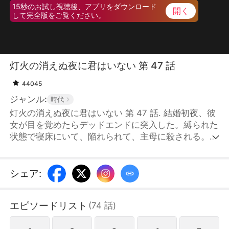
15秒のお試し視聴後、アプリをダウンロード
開く
して完全版をご覧ください。
灯火の消えぬ夜に君はいない 第 47 話
44045
ジャンル:
時代
灯火の消えぬ夜に君はいない 第 47 話. 結婚初夜、彼
女が目を覚めたらデッドエンドに突入した。縛られた
状態で寝床にいて、陥れられて、主母に殺される。死
んだ後、何と生き返った。しかし、またこの始まりか
らスタート！生き延びるために、彼女は縄を解き、
「間男」を気絶させて、主母に告白したが、主母は問
シェア
:
答無用で彼女を生き埋めにした。3回目、彼女は新婚
の夫を探したが、夫は既に殺害された。彼女も犯人扱
エピソードリスト
(
74
話
)
いされて殺された。何度も生き返ったが、どの道もデ
ッドエンド、彼女はどうやって生き延びていくでしょ