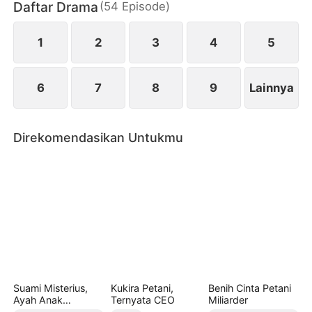
Daftar Drama
(
54
Episode
)
saat itu, dimulailah permainan cinta/benci yang
menggairahkan sekaligus berbahaya…
1
2
3
4
5
6
7
8
9
Lainnya
Direkomendasikan Untukmu
Suami Misterius,
Kukira Petani,
Benih Cinta Petani
Ayah Anak
Ternyata CEO
Miliarder
Kembarku