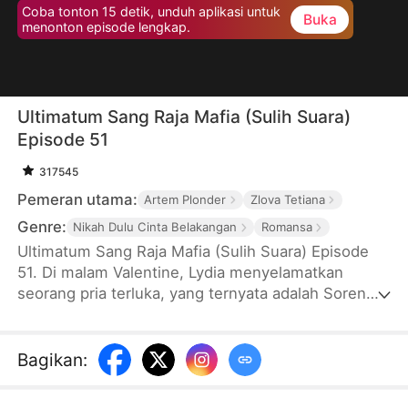
Coba tonton 15 detik, unduh aplikasi untuk
Buka
menonton episode lengkap.
Ultimatum Sang Raja Mafia (Sulih Suara)
Episode 51
317545
Pemeran utama:
Artem Plonder
Zlova Tetiana
Genre:
Nikah Dulu Cinta Belakangan
Romansa
Ultimatum Sang Raja Mafia (Sulih Suara) Episode
51. Di malam Valentine, Lydia menyelamatkan
seorang pria terluka, yang ternyata adalah Soren
Moretti, Raja Mafia yang terkenal kejam. Soren
memberi Lydia ultimatum: menikah dengannya atau
mati. Karena terpaksa, Lydia setuju dengan syarat
Bagikan
:
Soren harus mampu membuat Lydia jatuh cinta
padanya dalam 30 hari, atau dia bebas. Dan sejak