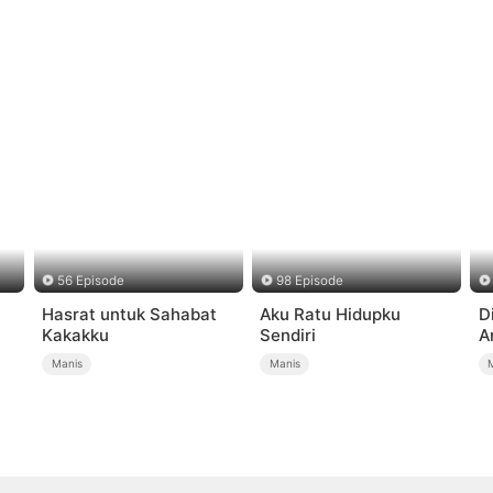
56 Episode
98 Episode
Hasrat untuk Sahabat
Aku Ratu Hidupku
D
Kakakku
Sendiri
A
Manis
Manis