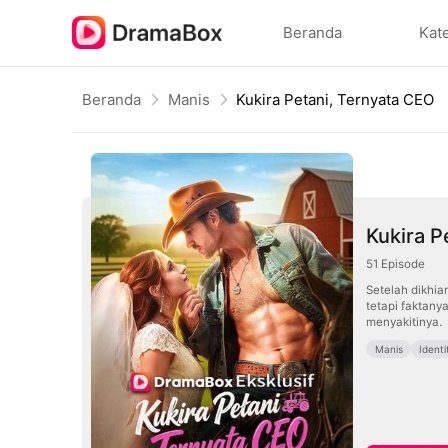
Beranda
Kat
Beranda
Manis
Kukira Petani, Ternyata CEO
Kukira P
51
Episode
Setelah dikhia
tetapi faktany
menyakitinya.
Manis
Ident