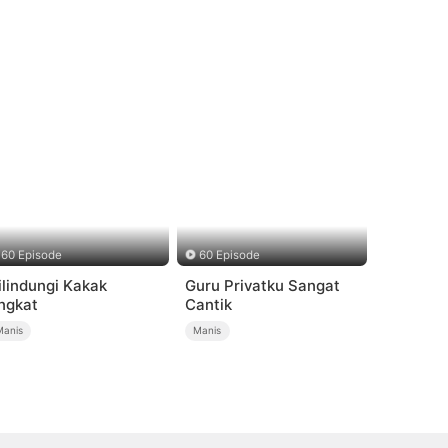
60 Episode
60 Episode
ilindungi Kakak
Guru Privatku Sangat
ngkat
Cantik
Manis
Manis