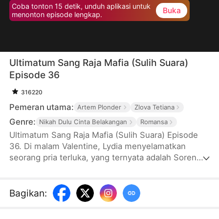
Coba tonton 15 detik, unduh aplikasi untuk
Buka
menonton episode lengkap.
Ultimatum Sang Raja Mafia (Sulih Suara)
Episode 36
316220
Pemeran utama:
Artem Plonder
Zlova Tetiana
Genre:
Nikah Dulu Cinta Belakangan
Romansa
Ultimatum Sang Raja Mafia (Sulih Suara) Episode
36. Di malam Valentine, Lydia menyelamatkan
seorang pria terluka, yang ternyata adalah Soren
Moretti, Raja Mafia yang terkenal kejam. Soren
memberi Lydia ultimatum: menikah dengannya atau
mati. Karena terpaksa, Lydia setuju dengan syarat
Bagikan
:
Soren harus mampu membuat Lydia jatuh cinta
padanya dalam 30 hari, atau dia bebas. Dan sejak