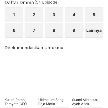
Daftar Drama
(
54
Episode
)
saat itu, dimulailah permainan cinta/benci yang
menggairahkan sekaligus berbahaya…
1
2
3
4
5
6
7
8
9
Lainnya
Direkomendasikan Untukmu
Kukira Petani,
Ultimatum Sang
Suami Misterius,
Ternyata CEO
Raja Mafia
Ayah Anak
Kembarku (Sulih