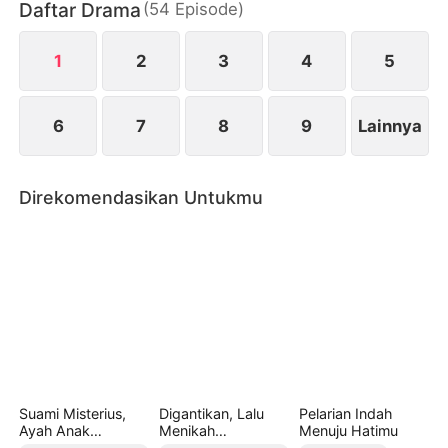
Daftar Drama
(
54
Episode
)
dimulailah permainan cinta/benci yang
menggairahkan sekaligus berbahaya…
1
2
3
4
5
6
7
8
9
Lainnya
Direkomendasikan Untukmu
Suami Misterius,
Digantikan, Lalu
Pelarian Indah
Ayah Anak
Menikah
Menuju Hatimu
Kembarku
Mendadak