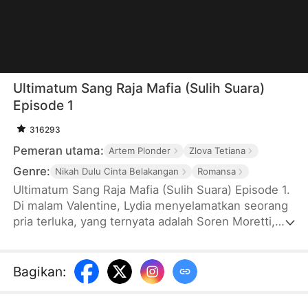
Ultimatum Sang Raja Mafia (Sulih Suara)
Episode 1
316293
Pemeran utama:
Artem Plonder
Zlova Tetiana
Genre:
Nikah Dulu Cinta Belakangan
Romansa
Ultimatum Sang Raja Mafia (Sulih Suara) Episode 1.
Di malam Valentine, Lydia menyelamatkan seorang
pria terluka, yang ternyata adalah Soren Moretti,
Raja Mafia yang terkenal kejam. Soren memberi
Lydia ultimatum: menikah dengannya atau mati.
Karena terpaksa, Lydia setuju dengan syarat Soren
Bagikan
:
harus mampu membuat Lydia jatuh cinta padanya
dalam 30 hari, atau dia bebas. Dan sejak saat itu,