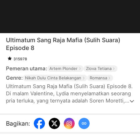
Ultimatum Sang Raja Mafia (Sulih Suara)
Episode 8
315978
Pemeran utama:
Artem Plonder
Zlova Tetiana
Genre:
Nikah Dulu Cinta Belakangan
Romansa
Ultimatum Sang Raja Mafia (Sulih Suara) Episode 8.
Di malam Valentine, Lydia menyelamatkan seorang
pria terluka, yang ternyata adalah Soren Moretti,
Raja Mafia yang terkenal kejam. Soren memberi
Lydia ultimatum: menikah dengannya atau mati.
Karena terpaksa, Lydia setuju dengan syarat Soren
Bagikan
:
harus mampu membuat Lydia jatuh cinta padanya
dalam 30 hari, atau dia bebas. Dan sejak saat itu,