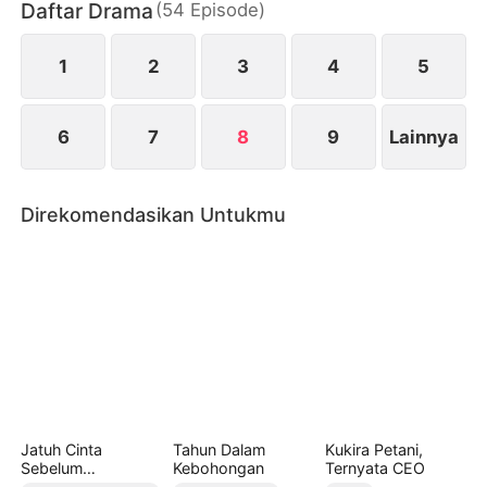
Daftar Drama
(
54
Episode
)
dimulailah permainan cinta/benci yang
menggairahkan sekaligus berbahaya…
1
2
3
4
5
6
7
8
9
Lainnya
Direkomendasikan Untukmu
Jatuh Cinta
Tahun Dalam
Kukira Petani,
Sebelum
Kebohongan
Ternyata CEO
Perceraian