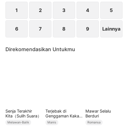
meninggalkan tempat yang menyakitkan ini...
1
2
3
4
5
6
7
8
9
Lainnya
Direkomendasikan Untukmu
Senja Terakhir
Terjebak di
Mawar Selalu
Kita（Sulih Suara）
Genggaman Kakak
Berduri
Ipar
Melawan-Balik
Manis
Romansa