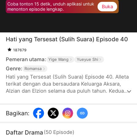
Coba tonton 15 detik, unduh aplikasi untuk
Buka
menonton episode lengkap.
Hati yang Tersesat (Sulih Suara) Episode 40
187679
Pemeran utama:
Yige Wang
Yueyue Shi
Genre:
Romansa
Hati yang Tersesat (Sulih Suara) Episode 40. Alleta
terikat dengan dua bersaudara Keluarga Aksara,
Alzian dan Elzion selama dua puluh tahun. Kedua
saudara itu pernah sangat menyayanginya, tetapi
semuanya berubah setelah kehadiran Kania. Alleta
menderita banyak ketidakadilan, dan perlahan
Bagikan
:
menjauh dari saudara-saudara Keluarga Aksara.
Alleta akhirnya putus asa dan memutuskan untuk
Daftar Drama
(
50
Episode
)
menikah dengan pewaris Keluarga Danendra,