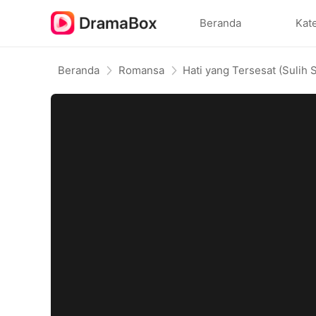
Beranda
Kat
Beranda
Romansa
Hati yang Tersesat (Sulih 