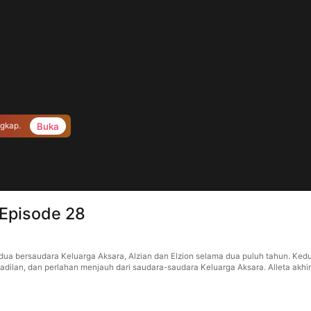
Buka
ngkap.
 Episode 28
an dua bersaudara Keluarga Aksara, Alzian dan Elzion selama dua puluh tahun. K
akadilan, dan perlahan menjauh dari saudara-saudara Keluarga Aksara. Alleta a