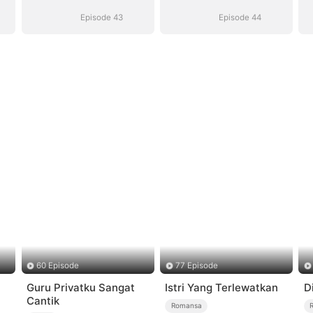
Suara)
Suara)
Episode 43
Episode 44
60 Episode
77 Episode
Guru Privatku Sangat
Istri Yang Terlewatkan
D
Cantik
Romansa