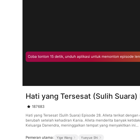
Coba tonton 15 detik, unduh aplikasi untuk menonton episode le
Hati yang Tersesat (Sulih Suara)
187683
Hati yang Tersesat (Sulih Suara) Episode 28. Alleta terikat deng
berubah setelah kehadiran Kania. Alleta menderita banyak ketid
Keluarga Danendra, meninggalkan tempat yang menyakitkan ini...
Pemeran utama:
Yige Wang
Yueyue Shi