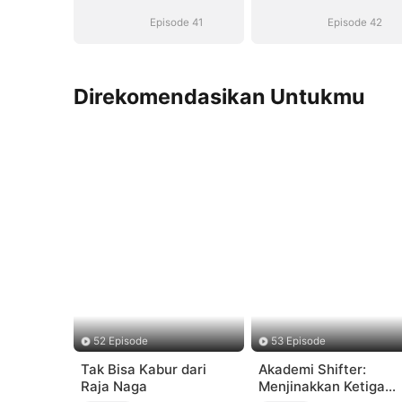
Suara)
Suara)
Episode 41
Episode 42
Direkomendasikan Untukmu
52 Episode
53 Episode
Tak Bisa Kabur dari
Akademi Shifter:
Raja Naga
Menjinakkan Ketiga