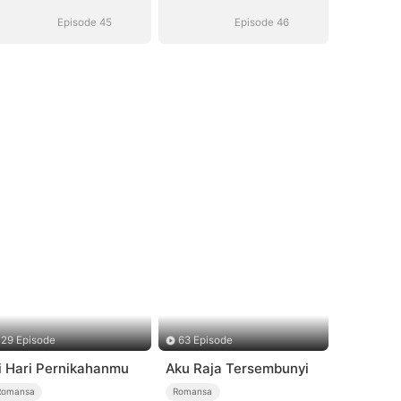
Suara)
Suara)
Episode 45
Episode 46
29 Episode
63 Episode
i Hari Pernikahanmu
Aku Raja Tersembunyi
Romansa
Romansa