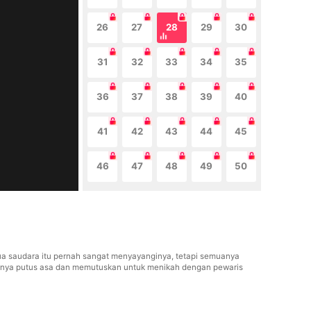
26
27
28
29
30
31
32
33
34
35
36
37
38
39
40
41
42
43
44
45
46
47
48
49
50
edua saudara itu pernah sangat menyayanginya, tetapi semuanya
khirnya putus asa dan memutuskan untuk menikah dengan pewaris