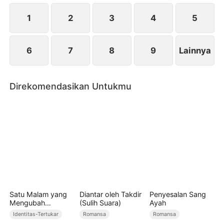
meninggalkan tempat yang menyakitkan ini...
1
2
3
4
5
6
7
8
9
Lainnya
Direkomendasikan Untukmu
Satu Malam yang
Diantar oleh Takdir
Penyesalan Sang
Mengubah
(Sulih Suara)
Ayah
Takdirku
Identitas-Tertukar
Romansa
Romansa