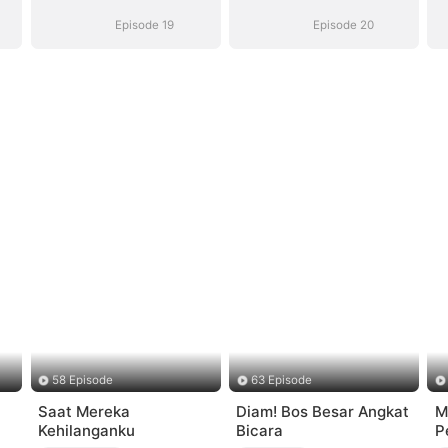
Suara)
Suara)
Episode 19
Episode 20
58 Episode
63 Episode
Saat Mereka
Diam! Bos Besar Angkat
M
Kehilanganku
Bicara
P