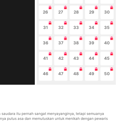
26
27
28
29
30
31
32
33
34
35
36
37
38
39
40
41
42
43
44
45
46
47
48
49
50
dua saudara itu pernah sangat menyayanginya, tetapi semuanya
khirnya putus asa dan memutuskan untuk menikah dengan pewaris