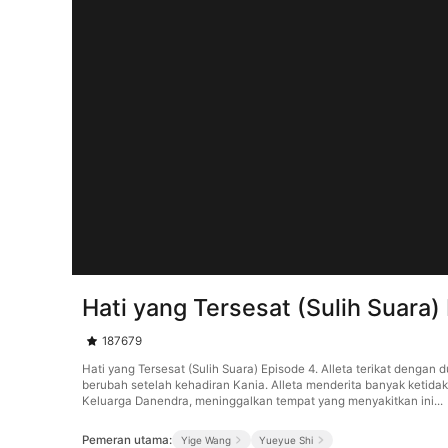
Hati yang Tersesat (Sulih Suara)
187679
Hati yang Tersesat (Sulih Suara) Episode 4. Alleta terikat denga
berubah setelah kehadiran Kania. Alleta menderita banyak ketid
Keluarga Danendra, meninggalkan tempat yang menyakitkan ini...
Pemeran utama:
Yige Wang
Yueyue Shi