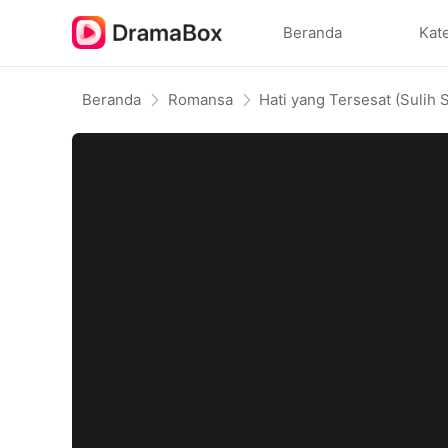
Beranda
Kat
Beranda
Romansa
Hati yang Tersesat (Sulih 