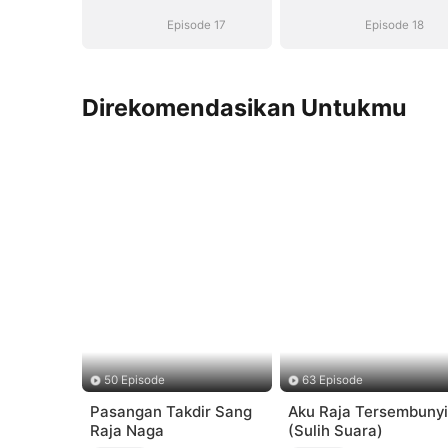
Suara)
Suara)
Episode 17
Episode 18
Direkomendasikan Untukmu
50 Episode
63 Episode
Pasangan Takdir Sang
Aku Raja Tersembunyi
Raja Naga
(Sulih Suara)