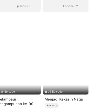
Suara)
Suara)
Episode 21
Episode 22
36 Episode
35 Episode
elampaui
Menjadi Kekasih Naga
engampunan ke-99
Romansa