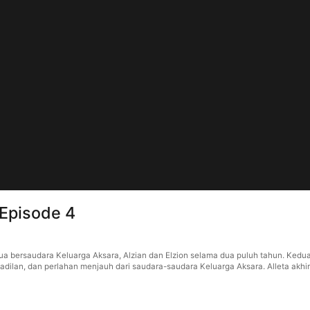
 Episode 4
n dua bersaudara Keluarga Aksara, Alzian dan Elzion selama dua puluh tahun. Ke
akadilan, dan perlahan menjauh dari saudara-saudara Keluarga Aksara. Alleta a