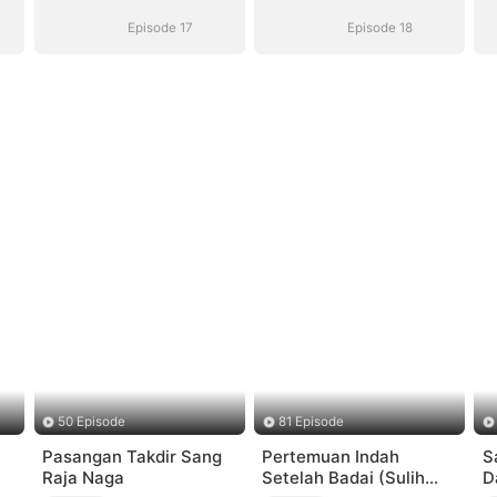
Suara)
Suara)
Episode 17
Episode 18
50 Episode
81 Episode
Pasangan Takdir Sang
Pertemuan Indah
S
Raja Naga
Setelah Badai (Sulih
D