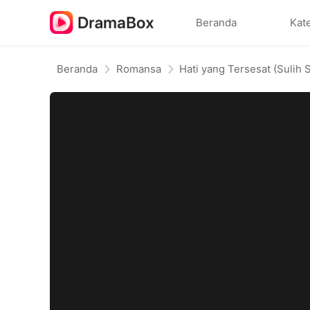
Beranda
Kat
Beranda
Romansa
Hati yang Tersesat (Sulih 