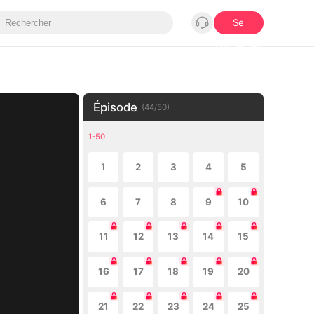
Se
connecter
Épisode
(
44
/
50
)
1-50
1
2
3
4
5
6
7
8
9
10
11
12
13
14
15
16
17
18
19
20
21
22
23
24
25