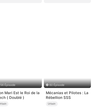
56 Épisode
60 Épisode
on Mari Est le Roi de la
Mécanias et Pilotes : La
ech ( Doublé )
Rébellion SSS
Urbain
Urbain