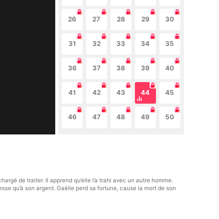
26
27
28
29
30
31
32
33
34
35
36
37
38
39
40
41
42
43
44
45
46
47
48
49
50
argé de traiter. Il apprend qu’elle l’a trahi avec un autre homme.
esse qu’à son argent. Gaëlle perd sa fortune, cause la mort de son