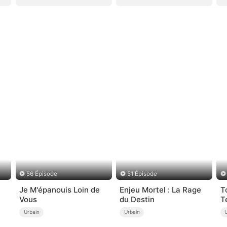
56 Épisode
51 Épisode
Je M'épanouis Loin de
Enjeu Mortel : La Rage
T
Vous
du Destin
T
Urbain
Urbain