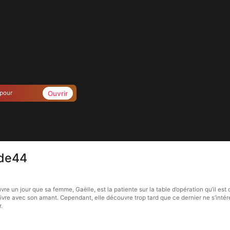
Ouvrir
 pour
ode44
 un jour que sa femme, Gaëlle, est la patiente sur la table d’opération qu’il est ch
 vivre avec son amant. Cependant, elle découvre trop tard que ce dernier ne s’intér
.