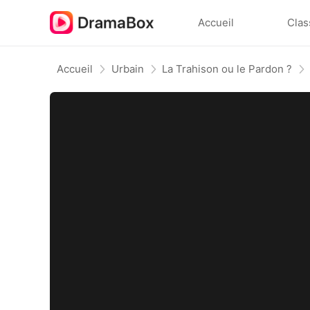
Accueil
Clas
Accueil
Urbain
La Trahison ou le Pardon ?