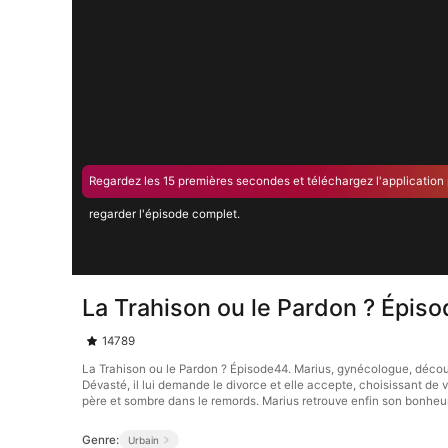
Regardez les 15 premières secondes et téléchargez l'application
regarder l'épisode complet.
La Trahison ou le Pardon ? Épis
14789
La Trahison ou le Pardon ? Épisode44. Marius, gynécologue, découvre
Dévasté, il lui demande le divorce et elle accepte, choisissant de
père et sombre dans le remords. Marius retrouve enfin son bonheur
Genre:
Urbain