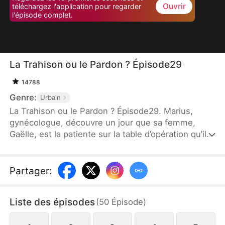
Ouvrir
téléchargez l'application pour regarder
l'épisode complet.
La Trahison ou le Pardon ? Épisode29
14788
Genre:
Urbain
La Trahison ou le Pardon ? Épisode29. Marius,
gynécologue, découvre un jour que sa femme,
Gaëlle, est la patiente sur la table d’opération qu’il
est chargé de traiter. Il apprend qu’elle l’a trahi avec
un autre homme. Dévasté, il lui demande le divorce
et elle accepte, choisissant de vivre avec son
Partager
:
amant. Cependant, elle découvre trop tard que ce
dernier ne s’intéresse qu’à son argent. Gaëlle perd
Liste des épisodes
(
50
Épisode
)
sa fortune, cause la mort de son père et sombre
dans le remords. Marius retrouve enfin son