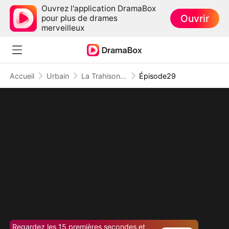
Ouvrez l'application DramaBox
Ouvrir
pour plus de drames
merveilleux
Accueil
Urbain
La Trahison ou le Pardon ?
Épisode29
Regardez les 15 premières secondes et