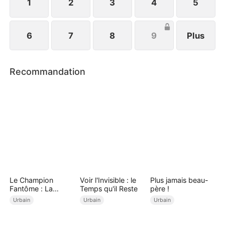
bonheur.
1
2
3
4
5
6
7
8
9
Plus
Recommandation
Le Champion
Voir l'Invisible : le
Plus jamais beau-
Fantôme : La
Temps qu'il Reste
père !
Revanche
Urbain
Urbain
Urbain