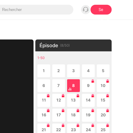
Se
connecter
Épisode
(
8
/
50
)
1-50
1
2
3
4
5
6
7
8
9
10
11
12
13
14
15
16
17
18
19
20
21
22
23
24
25