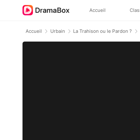
Accueil
Clas
Accueil
Urbain
La Trahison ou le Pardon ?