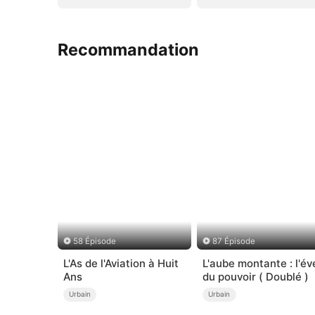
Recommandation
58 Épisode
87 Épisode
L'As de l'Aviation à Huit
L'aube montante : l'éve
Ans
du pouvoir ( Doublé )
Urbain
Urbain