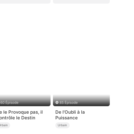
60 Épisode
85 Épisode
e le Provoque pas, il
De l'Oubli à la
ontrôle le Destin
Puissance
Urbain
Urbain