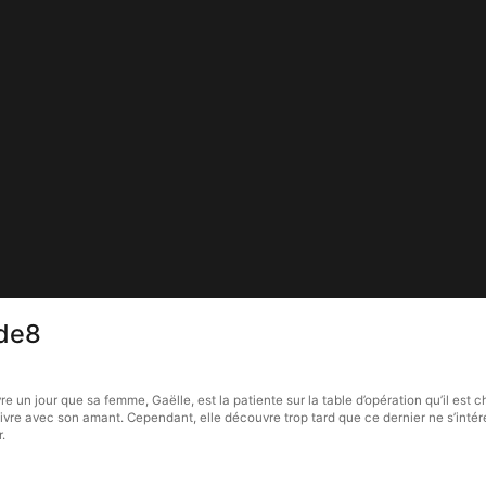
ode8
n jour que sa femme, Gaëlle, est la patiente sur la table d’opération qu’il est cha
 vivre avec son amant. Cependant, elle découvre trop tard que ce dernier ne s’intér
.