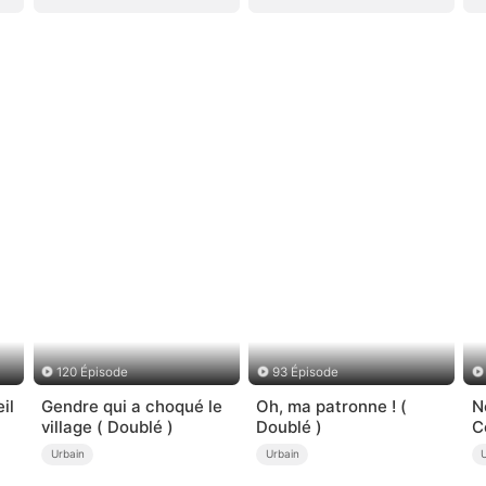
120 Épisode
93 Épisode
il
Gendre qui a choqué le
Oh, ma patronne ! (
N
village ( Doublé )
Doublé )
C
Urbain
Urbain