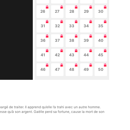
26
27
28
29
30
31
32
33
34
35
36
37
38
39
40
41
42
43
44
45
46
47
48
49
50
rgé de traiter. Il apprend qu’elle l’a trahi avec un autre homme.
esse qu’à son argent. Gaëlle perd sa fortune, cause la mort de son