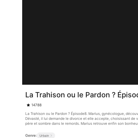
La Trahison ou le Pardon ? Épis
14788
La Trahison ou le Pardon ? Épisode8. Marius, gynécologue, découvre u
Dévasté, il lui demande le divorce et elle accepte, choisissant de
père et sombre dans le remords. Marius retrouve enfin son bonheur
Genre:
Urbain